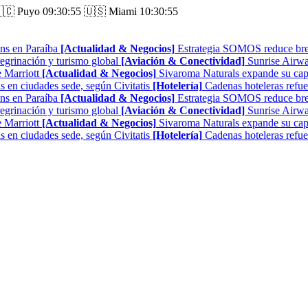
🇨 Puyo
09:30:56
🇺🇸 Miami
10:30:56
ns en Paraíba
[Actualidad & Negocios]
Estrategia SOMOS reduce brech
regrinación y turismo global
[Aviación & Conectividad]
Sunrise Airwa
 Marriott
[Actualidad & Negocios]
Sivaroma Naturals expande su capa
as en ciudades sede, según Civitatis
[Hotelería]
Cadenas hoteleras refue
ns en Paraíba
[Actualidad & Negocios]
Estrategia SOMOS reduce brech
regrinación y turismo global
[Aviación & Conectividad]
Sunrise Airwa
 Marriott
[Actualidad & Negocios]
Sivaroma Naturals expande su capa
as en ciudades sede, según Civitatis
[Hotelería]
Cadenas hoteleras refue