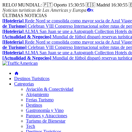
RELOJ MUNDIAL:
🇵🇹 Oporto
15:30:56
🇪🇸 Madrid
16:30:56

Noticias turisticas de Las Americas y Europa
|
ÚLTIMAS NOTICIAS
[Hotelería]
Rede Nord se consolida como mayor socia de Azul Viage
de Turismo]
Celebran VIII Congreso Internacional sobre rutas de pe
[Hotelería]
ALMA San Juan se une a Autograph Collection Hotels de
[Actualidad & Negocios]
Mundial de fútbol disparó reservas turístic
[Hotelería]
Rede Nord se consolida como mayor socia de Azul Viage
de Turismo]
Celebran VIII Congreso Internacional sobre rutas de pe
[Hotelería]
ALMA San Juan se une a Autograph Collection Hotels de
[Actualidad & Negocios]
Mundial de fútbol disparó reservas turístic
Destinos Turisticos
Categorias
Aviación & Conectividad
Alojamiento
Ferias Turismo
Destinos
Gastronomía y Vino
Parques y Atracciones
Turismo de Bienestar
Tech
Destinos Turisticos