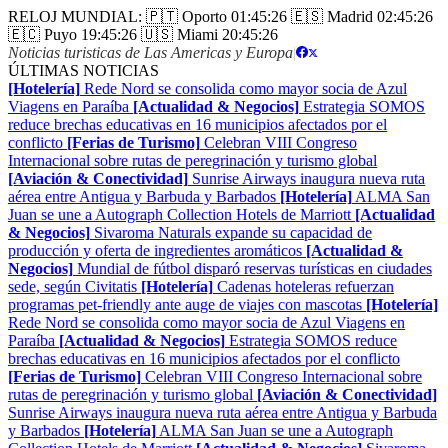
RELOJ MUNDIAL:
🇵🇹 Oporto
01:45:26
🇪🇸 Madrid
02:45:26
🇪🇨 Puyo
19:45:26
🇺🇸 Miami
20:45:26
Noticias turisticas de Las Americas y Europa
|
ÚLTIMAS NOTICIAS
[Hotelería]
Rede Nord se consolida como mayor socia de Azul
Viagens en Paraíba
[Actualidad & Negocios]
Estrategia SOMOS
reduce brechas educativas en 16 municipios afectados por el
conflicto
[Ferias de Turismo]
Celebran VIII Congreso
Internacional sobre rutas de peregrinación y turismo global
[Aviación & Conectividad]
Sunrise Airways inaugura nueva ruta
aérea entre Antigua y Barbuda y Barbados
[Hotelería]
ALMA San
Juan se une a Autograph Collection Hotels de Marriott
[Actualidad
& Negocios]
Sivaroma Naturals expande su capacidad de
producción y oferta de ingredientes aromáticos
[Actualidad &
Negocios]
Mundial de fútbol disparó reservas turísticas en ciudades
sede, según Civitatis
[Hotelería]
Cadenas hoteleras refuerzan
programas pet-friendly ante auge de viajes con mascotas
[Hotelería]
Rede Nord se consolida como mayor socia de Azul Viagens en
Paraíba
[Actualidad & Negocios]
Estrategia SOMOS reduce
brechas educativas en 16 municipios afectados por el conflicto
[Ferias de Turismo]
Celebran VIII Congreso Internacional sobre
rutas de peregrinación y turismo global
[Aviación & Conectividad]
Sunrise Airways inaugura nueva ruta aérea entre Antigua y Barbuda
y Barbados
[Hotelería]
ALMA San Juan se une a Autograph