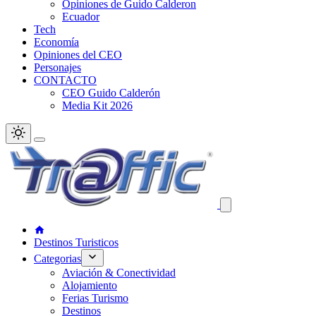
Opiniones de Guido Calderon
Ecuador
Tech
Economía
Opiniones del CEO
Personajes
CONTACTO
CEO Guido Calderón
Media Kit 2026
Destinos Turisticos
Categorias
Aviación & Conectividad
Alojamiento
Ferias Turismo
Destinos