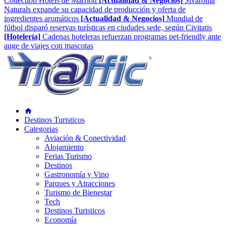
Collection Hotels de Marriott
[Actualidad & Negocios]
Sivaroma
Naturals expande su capacidad de producción y oferta de
ingredientes aromáticos
[Actualidad & Negocios]
Mundial de
fútbol disparó reservas turísticas en ciudades sede, según Civitatis
[Hotelería]
Cadenas hoteleras refuerzan programas pet-friendly ante
auge de viajes con mascotas
Destinos Turisticos
Categorias
Aviación & Conectividad
Alojamiento
Ferias Turismo
Destinos
Gastronomía y Vino
Parques y Atracciones
Turismo de Bienestar
Tech
Destinos Turisticos
Economía