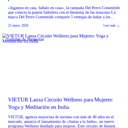
«Jugamos en casa, báñalo en casa», la campaña Del Perro Consentido
que conecta la pasión futbolera con el bienestar de las mascotas La
marca Del Perro Consentido comparte 5 ventajas de bañar a los
lomitos en casa. México a 25 de mayo de 2026.- ¿Te imaginas cómo
25 mayo, 2026
Leer más →
sería tu mascota en el multiverso de los […]
Turismo de Bienestar
VIETUR Lanza Circuito Wellness para Mujeres:
Yoga y Meditación en India
VIETUR, agencia mayorista de turismo con más de 40 años en el
mercado, anuncia el lanzamiento de «Juntas a la India», un nuevo
programa Wellness diseñado para mujeres. Este circuito de bienestar