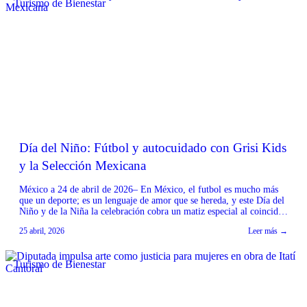
Turismo de Bienestar
Día del Niño: Fútbol y autocuidado con Grisi Kids
y la Selección Mexicana
México a 24 de abril de 2026– En México, el futbol es mucho más
que un deporte; es un lenguaje de amor que se hereda, y este Día del
Niño y de la Niña la celebración cobra un matiz especial al coincidir
con la antesala de la máxima justa deportiva y con la edición especial
25 abril, 2026
Leer más →
[…]
Turismo de Bienestar