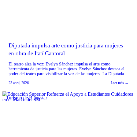
Diputada impulsa arte como justicia para mujeres
en obra de Itatí Cantoral
El teatro alza la voz: Evelyn Sánchez impulsa el arte como
herramienta de justicia para las mujeres. Evelyn Sánchez destaca el
poder del teatro para visibilizar la voz de las mujeres. La Diputada
Evelyn Sánchez reconoció el valor del teatro como un espacio
23 abril, 2026
Leer más →
fundamental para generar reflexión social y visibilizar realidades que
durante mucho tiempo […]
Turismo de Bienestar