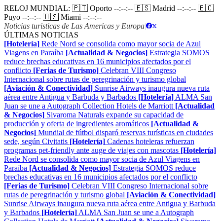
RELOJ MUNDIAL:
🇵🇹 Oporto
--:--:--
🇪🇸 Madrid
--:--:--
🇪🇨
Puyo
--:--:--
🇺🇸 Miami
--:--:--
Noticias turisticas de Las Americas y Europa
|
ÚLTIMAS NOTICIAS
[Hotelería]
Rede Nord se consolida como mayor socia de Azul
Viagens en Paraíba
[Actualidad & Negocios]
Estrategia SOMOS
reduce brechas educativas en 16 municipios afectados por el
conflicto
[Ferias de Turismo]
Celebran VIII Congreso
Internacional sobre rutas de peregrinación y turismo global
[Aviación & Conectividad]
Sunrise Airways inaugura nueva ruta
aérea entre Antigua y Barbuda y Barbados
[Hotelería]
ALMA San
Juan se une a Autograph Collection Hotels de Marriott
[Actualidad
& Negocios]
Sivaroma Naturals expande su capacidad de
producción y oferta de ingredientes aromáticos
[Actualidad &
Negocios]
Mundial de fútbol disparó reservas turísticas en ciudades
sede, según Civitatis
[Hotelería]
Cadenas hoteleras refuerzan
programas pet-friendly ante auge de viajes con mascotas
[Hotelería]
Rede Nord se consolida como mayor socia de Azul Viagens en
Paraíba
[Actualidad & Negocios]
Estrategia SOMOS reduce
brechas educativas en 16 municipios afectados por el conflicto
[Ferias de Turismo]
Celebran VIII Congreso Internacional sobre
rutas de peregrinación y turismo global
[Aviación & Conectividad]
Sunrise Airways inaugura nueva ruta aérea entre Antigua y Barbuda
y Barbados
[Hotelería]
ALMA San Juan se une a Autograph