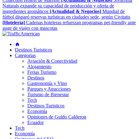
Collection Hotels de Marriott
[Actualidad & Negocios]
Sivaroma
Naturals expande su capacidad de producción y oferta de
ingredientes aromáticos
[Actualidad & Negocios]
Mundial de
fútbol disparó reservas turísticas en ciudades sede, según Civitatis
[Hotelería]
Cadenas hoteleras refuerzan programas pet-friendly ante
auge de viajes con mascotas
Destinos Turisticos
Categorias
Aviación & Conectividad
Alojamiento
Ferias Turismo
Destinos
Gastronomía y Vino
Parques y Atracciones
Turismo de Bienestar
Tech
Destinos Turisticos
Economía
Opiniones de Guido Calderon
Ecuador
Tech
Economía