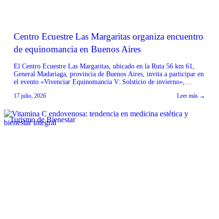
Centro Ecuestre Las Margaritas organiza encuentro
de equinomancia en Buenos Aires
El Centro Ecuestre Las Margaritas, ubicado en la Ruta 56 km 61,
General Madariaga, provincia de Buenos Aires, invita a participar en
el evento «Vivenciar Equinomancia V: Solsticio de invierno»,
dirigido por Mariana Galufa. La actividad, descrita como un
17 julio, 2026
Leer más →
encuentro para sanar, sentir y reconectar con la naturaleza y la
esencia de los caballos, se […]
Turismo de Bienestar