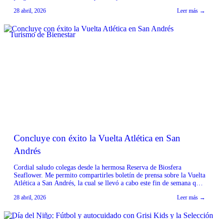
propone una vivencia introspectiva para equilibrar cuerpo y mente en
28 abril, 2026
Leer más →
los entornos más sagrados de la India. El itinerario comienza en
Delhi con […]
Turismo de Bienestar
Concluye con éxito la Vuelta Atlética en San
Andrés
Cordial saludo colegas desde la hermosa Reserva de Biosfera
Seaflower. Me permito compartirles boletín de prensa sobre la Vuelta
Atlética a San Andrés, la cual se llevó a cabo este fin de semana que
acaba de pasar. Agradecemos su apoyo con la divulgación en sus
28 abril, 2026
Leer más →
importantes medios de comunicación. Fuente: Boletín de Prensa