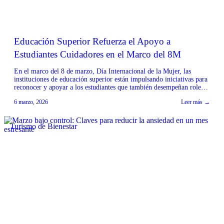
Educación Superior Refuerza el Apoyo a
Estudiantes Cuidadores en el Marco del 8M
En el marco del 8 de marzo, Día Internacional de la Mujer, las
instituciones de educación superior están impulsando iniciativas para
reconocer y apoyar a los estudiantes que también desempeñan roles
de cuidado. Esta tendencia busca ofrecer soluciones flexibles y
6 marzo, 2026
Leer más →
recursos específicos que permitan a estos alumnos conciliar sus
responsabilidades académicas con las personales, promoviendo […]
Turismo de Bienestar