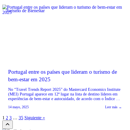
Turismo de Bienestar
Portugal entre os países que lideram o turismo de
bem-estar em 2025
No “Travel Trends Report 2025” do Mastercard Economics Institute
(MEI) Portugal aparece em 12º lugar na lista de destino líderes em
experiências de bem-estar e autocuidado, de acordo com o Índice de
Viagens de Bem-Estar (Wellness Travel Index, WTI). Lisboa ainda
14 mayo, 2025
Leer más →
aparece bem posicionada como destino para os “amantes da
gastronomia”. No mais recente relatório […]
1
2
3
…
35
Siguiente »