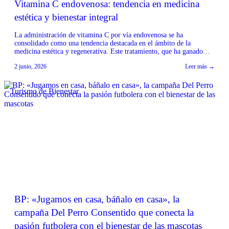
Vitamina C endovenosa: tendencia en medicina
estética y bienestar integral
La administración de vitamina C por vía endovenosa se ha
consolidado como una tendencia destacada en el ámbito de la
medicina estética y regenerativa. Este tratamiento, que ha ganado
popularidad en diversos consultorios, fue uno de los temas centrales
2 junio, 2026
Leer más →
de debate durante el reciente congreso internacional realizado en
Capital Federal. Los especialistas destacan su creciente […]
Turismo de Bienestar
BP: «Jugamos en casa, báñalo en casa», la
campaña Del Perro Consentido que conecta la
pasión futbolera con el bienestar de las mascotas