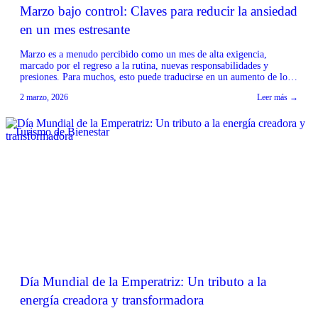
Marzo bajo control: Claves para reducir la ansiedad
en un mes estresante
Marzo es a menudo percibido como un mes de alta exigencia,
marcado por el regreso a la rutina, nuevas responsabilidades y
presiones. Para muchos, esto puede traducirse en un aumento de los
niveles de estrés y ansiedad. Es fundamental adoptar estrategias
2 marzo, 2026
Leer más →
efectivas para mantener el bienestar mental durante este periodo.
Consejos como establecer límites claros, […]
Turismo de Bienestar
Día Mundial de la Emperatriz: Un tributo a la
energía creadora y transformadora