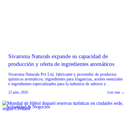
Sivaroma Naturals expande su capacidad de
producción y oferta de ingredientes aromáticos
Sivaroma Naturals Pvt Ltd, fabricante y proveedor de productos
químicos aromáticos, ingredientes para fragancias, aceites esenciales
e ingredientes especializados para la industria de sabores y
fragancias, ha anunciado la expansión de sus capacidades de
22 julio, 2026
Leer más →
fabricación y su portafolio de productos. La empresa, con sede en
Noida, India, destaca su enfoque en ofrecer calidad constante,
precios […]
Actualidad & Negocios