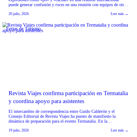
puede generar confusión y roces en una reunión con equipos de otros
países. La experta de Berlitz Chile explica por qué la competencia
20 julio, 2026
Leer más →
intercultural es tan importante como hablar inglés para trabajar de
manera clara y eficiente con […]
Ferias de Turismo
Revista Viajes confirma participación en Termatalia
y coordina apoyo para asistentes
El intercambio de correspondencia entre Guido Calderón y el
Consejo Editorial de Revista Viajes ha puesto de manifiesto la
dinámica de preparación para el evento Termatalia. En la
comunicación, Ileana Fernández, integrante del Consejo Editorial de
19 julio, 2026
Leer más →
Revista Viajes, confirmó su participación en la próxima edición de
Termatalia, expresando que se extrañará la presencia de Calderón.