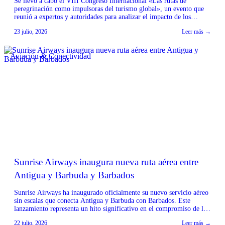
Se llevó a cabo el VIII Congreso Internacional «Las rutas de
peregrinación como impulsoras del turismo global», un evento que
reunió a expertos y autoridades para analizar el impacto de los
caminos de peregrinación en el sector turístico mundial. El encuentro
23 julio, 2026
Leer más →
contó con la colaboración de instituciones como la Diputación de A
Coruña, la Diputación […]
Aviación & Conectividad
Sunrise Airways inaugura nueva ruta aérea entre
Antigua y Barbuda y Barbados
Sunrise Airways ha inaugurado oficialmente su nuevo servicio aéreo
sin escalas que conecta Antigua y Barbuda con Barbados. Este
lanzamiento representa un hito significativo en el compromiso de la
aerolínea por fortalecer la conectividad regional en todo el Caribe.
22 julio, 2026
Leer más →
Fuente: Sunrise Airways