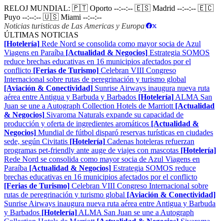
RELOJ MUNDIAL:
🇵🇹 Oporto
--:--:--
🇪🇸 Madrid
--:--:--
🇪🇨
Puyo
--:--:--
🇺🇸 Miami
--:--:--
Noticias turisticas de Las Americas y Europa
|
ÚLTIMAS NOTICIAS
[Hotelería]
Rede Nord se consolida como mayor socia de Azul
Viagens en Paraíba
[Actualidad & Negocios]
Estrategia SOMOS
reduce brechas educativas en 16 municipios afectados por el
conflicto
[Ferias de Turismo]
Celebran VIII Congreso
Internacional sobre rutas de peregrinación y turismo global
[Aviación & Conectividad]
Sunrise Airways inaugura nueva ruta
aérea entre Antigua y Barbuda y Barbados
[Hotelería]
ALMA San
Juan se une a Autograph Collection Hotels de Marriott
[Actualidad
& Negocios]
Sivaroma Naturals expande su capacidad de
producción y oferta de ingredientes aromáticos
[Actualidad &
Negocios]
Mundial de fútbol disparó reservas turísticas en ciudades
sede, según Civitatis
[Hotelería]
Cadenas hoteleras refuerzan
programas pet-friendly ante auge de viajes con mascotas
[Hotelería]
Rede Nord se consolida como mayor socia de Azul Viagens en
Paraíba
[Actualidad & Negocios]
Estrategia SOMOS reduce
brechas educativas en 16 municipios afectados por el conflicto
[Ferias de Turismo]
Celebran VIII Congreso Internacional sobre
rutas de peregrinación y turismo global
[Aviación & Conectividad]
Sunrise Airways inaugura nueva ruta aérea entre Antigua y Barbuda
y Barbados
[Hotelería]
ALMA San Juan se une a Autograph