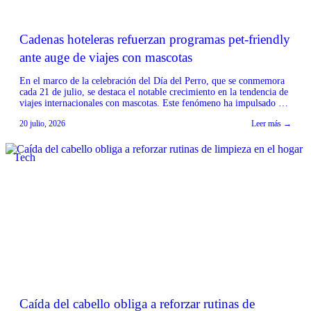
Cadenas hoteleras refuerzan programas pet-friendly
ante auge de viajes con mascotas
En el marco de la celebración del Día del Perro, que se conmemora
cada 21 de julio, se destaca el notable crecimiento en la tendencia de
viajes internacionales con mascotas. Este fenómeno ha impulsado a
importantes cadenas hoteleras a reforzar sus programas ‘pet-
20 julio, 2026
Leer más →
friendly’, adaptando sus servicios para ofrecer una experiencia
cómoda tanto para los viajeros […]
Tech
Caída del cabello obliga a reforzar rutinas de