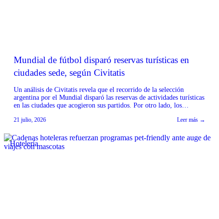
Mundial de fútbol disparó reservas turísticas en
ciudades sede, según Civitatis
Un análisis de Civitatis revela que el recorrido de la selección
argentina por el Mundial disparó las reservas de actividades turísticas
en las ciudades que acogieron sus partidos. Por otro lado, los
encuentros clave, como la final frente a España, pausaron
21 julio, 2026
Leer más →
temporalmente la contratación de experiencias online. Según el
informe, el paso de la selección […]
Hotelería