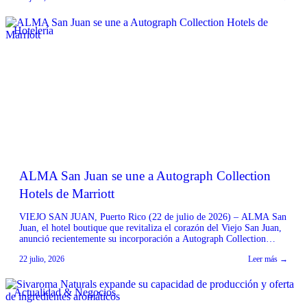
Hotelería
ALMA San Juan se une a Autograph Collection
Hotels de Marriott
VIEJO SAN JUAN, Puerto Rico (22 de julio de 2026) – ALMA San
Juan, el hotel boutique que revitaliza el corazón del Viejo San Juan,
anunció recientemente su incorporación a Autograph Collection
Hotels, parte del portafolio de más de 30 extraordinarias marcas
22 julio, 2026
Leer más →
hoteleras de Marriott Bonvoy. Como el primer hotel de Autograph
Collection en el […]
Actualidad & Negocios