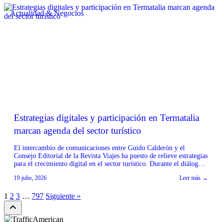
[…]
Actualidad & Negocios
Estrategias digitales y participación en Termatalia
marcan agenda del sector turístico
El intercambio de comunicaciones entre Guido Calderón y el
Consejo Editorial de la Revista Viajes ha puesto de relieve estrategias
para el crecimiento digital en el sector turístico. Durante el diálogo,
se discutió la importancia de optimizar la presencia en plataformas
19 julio, 2026
Leer más →
como TikTok e Instagram para mejorar la interacción y el alcance de
los contenidos. […]
1
2
3
…
797
Siguiente »