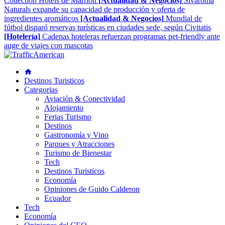
Collection Hotels de Marriott
[Actualidad & Negocios]
Sivaroma
Naturals expande su capacidad de producción y oferta de
ingredientes aromáticos
[Actualidad & Negocios]
Mundial de
fútbol disparó reservas turísticas en ciudades sede, según Civitatis
[Hotelería]
Cadenas hoteleras refuerzan programas pet-friendly ante
auge de viajes con mascotas
Destinos Turisticos
Categorias
Aviación & Conectividad
Alojamiento
Ferias Turismo
Destinos
Gastronomía y Vino
Parques y Atracciones
Turismo de Bienestar
Tech
Destinos Turisticos
Economía
Opiniones de Guido Calderon
Ecuador
Tech
Economía