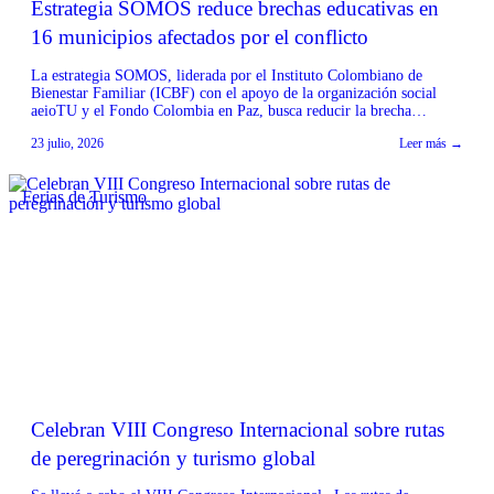
Estrategia SOMOS reduce brechas educativas en
16 municipios afectados por el conflicto
La estrategia SOMOS, liderada por el Instituto Colombiano de
Bienestar Familiar (ICBF) con el apoyo de la organización social
aeioTU y el Fondo Colombia en Paz, busca reducir la brecha
educativa en 16 municipios priorizados por el Programa de
23 julio, 2026
Leer más →
Desarrollo con Enfoque Territorial (PDET) en los departamentos de
Bolívar, Caquetá, Cauca y Valle del Cauca. […]
Ferias de Turismo
Celebran VIII Congreso Internacional sobre rutas
de peregrinación y turismo global