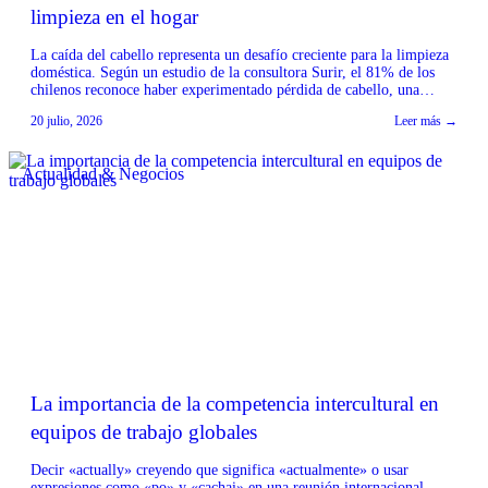
limpieza en el hogar
La caída del cabello representa un desafío creciente para la limpieza
doméstica. Según un estudio de la consultora Surir, el 81% de los
chilenos reconoce haber experimentado pérdida de cabello, una
condición más recurrente en mujeres y personas mayores de 55 años.
20 julio, 2026
Leer más →
Desde la industria del aseo, Tineco & Ecovacs Chile señalan que esta
situación […]
Actualidad & Negocios
La importancia de la competencia intercultural en
equipos de trabajo globales
Decir «actually» creyendo que significa «actualmente» o usar
expresiones como «po» y «cachai» en una reunión internacional