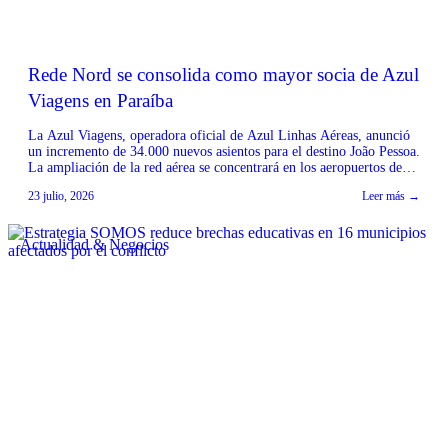
Rede Nord se consolida como mayor socia de Azul
Viagens en Paraíba
La Azul Viagens, operadora oficial de Azul Linhas Aéreas, anunció
un incremento de 34.000 nuevos asientos para el destino João Pessoa.
La ampliación de la red aérea se concentrará en los aeropuertos de
Minas Gerais y São Paulo, fortaleciendo la conectividad de la capital
23 julio, 2026
Leer más →
de Paraíba con importantes mercados emisores. Según el CEO de
Rede […]
Actualidad & Negocios