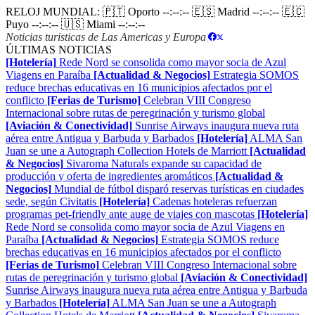
RELOJ MUNDIAL:
🇵🇹 Oporto
--:--:--
🇪🇸 Madrid
--:--:--
🇪🇨
Puyo
--:--:--
🇺🇸 Miami
--:--:--
Noticias turisticas de Las Americas y Europa
|
ÚLTIMAS NOTICIAS
[Hotelería]
Rede Nord se consolida como mayor socia de Azul
Viagens en Paraíba
[Actualidad & Negocios]
Estrategia SOMOS
reduce brechas educativas en 16 municipios afectados por el
conflicto
[Ferias de Turismo]
Celebran VIII Congreso
Internacional sobre rutas de peregrinación y turismo global
[Aviación & Conectividad]
Sunrise Airways inaugura nueva ruta
aérea entre Antigua y Barbuda y Barbados
[Hotelería]
ALMA San
Juan se une a Autograph Collection Hotels de Marriott
[Actualidad
& Negocios]
Sivaroma Naturals expande su capacidad de
producción y oferta de ingredientes aromáticos
[Actualidad &
Negocios]
Mundial de fútbol disparó reservas turísticas en ciudades
sede, según Civitatis
[Hotelería]
Cadenas hoteleras refuerzan
programas pet-friendly ante auge de viajes con mascotas
[Hotelería]
Rede Nord se consolida como mayor socia de Azul Viagens en
Paraíba
[Actualidad & Negocios]
Estrategia SOMOS reduce
brechas educativas en 16 municipios afectados por el conflicto
[Ferias de Turismo]
Celebran VIII Congreso Internacional sobre
rutas de peregrinación y turismo global
[Aviación & Conectividad]
Sunrise Airways inaugura nueva ruta aérea entre Antigua y Barbuda
y Barbados
[Hotelería]
ALMA San Juan se une a Autograph