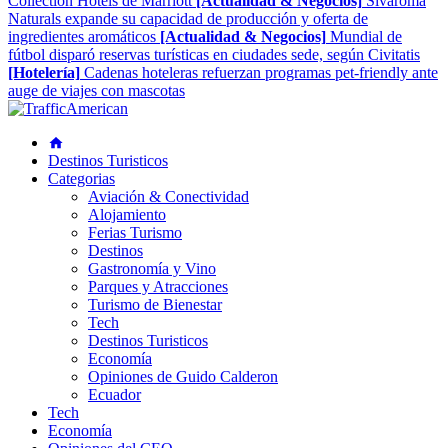
Collection Hotels de Marriott
[Actualidad & Negocios]
Sivaroma
Naturals expande su capacidad de producción y oferta de
ingredientes aromáticos
[Actualidad & Negocios]
Mundial de
fútbol disparó reservas turísticas en ciudades sede, según Civitatis
[Hotelería]
Cadenas hoteleras refuerzan programas pet-friendly ante
auge de viajes con mascotas
Destinos Turisticos
Categorias
Aviación & Conectividad
Alojamiento
Ferias Turismo
Destinos
Gastronomía y Vino
Parques y Atracciones
Turismo de Bienestar
Tech
Destinos Turisticos
Economía
Opiniones de Guido Calderon
Ecuador
Tech
Economía