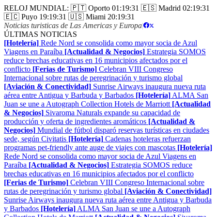
RELOJ MUNDIAL:
🇵🇹 Oporto
01:19:32
🇪🇸 Madrid
02:19:32
🇪🇨 Puyo
19:19:32
🇺🇸 Miami
20:19:32
Noticias turisticas de Las Americas y Europa
|
ÚLTIMAS NOTICIAS
[Hotelería]
Rede Nord se consolida como mayor socia de Azul
Viagens en Paraíba
[Actualidad & Negocios]
Estrategia SOMOS
reduce brechas educativas en 16 municipios afectados por el
conflicto
[Ferias de Turismo]
Celebran VIII Congreso
Internacional sobre rutas de peregrinación y turismo global
[Aviación & Conectividad]
Sunrise Airways inaugura nueva ruta
aérea entre Antigua y Barbuda y Barbados
[Hotelería]
ALMA San
Juan se une a Autograph Collection Hotels de Marriott
[Actualidad
& Negocios]
Sivaroma Naturals expande su capacidad de
producción y oferta de ingredientes aromáticos
[Actualidad &
Negocios]
Mundial de fútbol disparó reservas turísticas en ciudades
sede, según Civitatis
[Hotelería]
Cadenas hoteleras refuerzan
programas pet-friendly ante auge de viajes con mascotas
[Hotelería]
Rede Nord se consolida como mayor socia de Azul Viagens en
Paraíba
[Actualidad & Negocios]
Estrategia SOMOS reduce
brechas educativas en 16 municipios afectados por el conflicto
[Ferias de Turismo]
Celebran VIII Congreso Internacional sobre
rutas de peregrinación y turismo global
[Aviación & Conectividad]
Sunrise Airways inaugura nueva ruta aérea entre Antigua y Barbuda
y Barbados
[Hotelería]
ALMA San Juan se une a Autograph