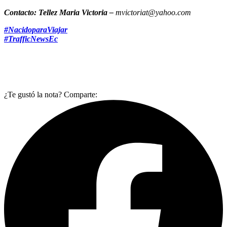
Contacto:
Tellez Maria Victoria
–
mvictoriat@yahoo.com
#NacidoparaViajar
#TrafficNewsEc
¿Te gustó la nota? Comparte: