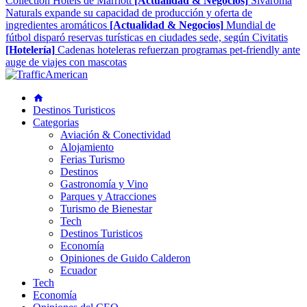
Collection Hotels de Marriott
[Actualidad & Negocios]
Sivaroma
Naturals expande su capacidad de producción y oferta de
ingredientes aromáticos
[Actualidad & Negocios]
Mundial de
fútbol disparó reservas turísticas en ciudades sede, según Civitatis
[Hotelería]
Cadenas hoteleras refuerzan programas pet-friendly ante
auge de viajes con mascotas
Destinos Turisticos
Categorias
Aviación & Conectividad
Alojamiento
Ferias Turismo
Destinos
Gastronomía y Vino
Parques y Atracciones
Turismo de Bienestar
Tech
Destinos Turisticos
Economía
Opiniones de Guido Calderon
Ecuador
Tech
Economía