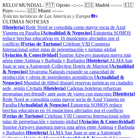
RELOJ MUNDIAL:
🇵🇹 Oporto
--:--:--
🇪🇸 Madrid
--:--:--
🇪🇨
Puyo
--:--:--
🇺🇸 Miami
--:--:--
Noticias turisticas de Las Americas y Europa
|
ÚLTIMAS NOTICIAS
[Hotelería]
Rede Nord se consolida como mayor socia de Azul
Viagens en Paraíba
[Actualidad & Negocios]
Estrategia SOMOS
reduce brechas educativas en 16 municipios afectados por el
conflicto
[Ferias de Turismo]
Celebran VIII Congreso
Internacional sobre rutas de peregrinación y turismo global
[Aviación & Conectividad]
Sunrise Airways inaugura nueva ruta
aérea entre Antigua y Barbuda y Barbados
[Hotelería]
ALMA San
Juan se une a Autograph Collection Hotels de Marriott
[Actualidad
& Negocios]
Sivaroma Naturals expande su capacidad de
producción y oferta de ingredientes aromáticos
[Actualidad &
Negocios]
Mundial de fútbol disparó reservas turísticas en ciudades
sede, según Civitatis
[Hotelería]
Cadenas hoteleras refuerzan
programas pet-friendly ante auge de viajes con mascotas
[Hotelería]
Rede Nord se consolida como mayor socia de Azul Viagens en
Paraíba
[Actualidad & Negocios]
Estrategia SOMOS reduce
brechas educativas en 16 municipios afectados por el conflicto
[Ferias de Turismo]
Celebran VIII Congreso Internacional sobre
rutas de peregrinación y turismo global
[Aviación & Conectividad]
Sunrise Airways inaugura nueva ruta aérea entre Antigua y Barbuda
y Barbados
[Hotelería]
ALMA San Juan se une a Autograph