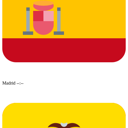
Madrid
--:--