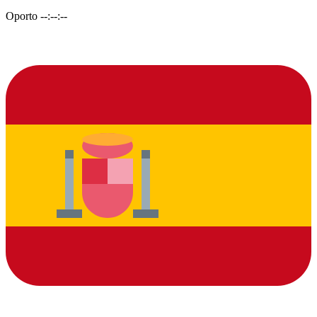
Oporto
--:--:--