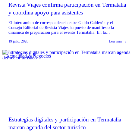
Revista Viajes confirma participación en Termatalia
y coordina apoyo para asistentes
El intercambio de correspondencia entre Guido Calderón y el
Consejo Editorial de Revista Viajes ha puesto de manifiesto la
dinámica de preparación para el evento Termatalia. En la
comunicación, Ileana Fernández, integrante del Consejo Editorial de
19 julio, 2026
Leer más →
Revista Viajes, confirmó su participación en la próxima edición de
Termatalia, expresando que se extrañará la presencia de Calderón.
[…]
Actualidad & Negocios
Estrategias digitales y participación en Termatalia
marcan agenda del sector turístico