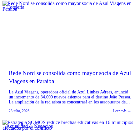
Hotelería
Rede Nord se consolida como mayor socia de Azul
Viagens en Paraíba
La Azul Viagens, operadora oficial de Azul Linhas Aéreas, anunció
un incremento de 34.000 nuevos asientos para el destino João Pessoa.
La ampliación de la red aérea se concentrará en los aeropuertos de
Minas Gerais y São Paulo, fortaleciendo la conectividad de la capital
23 julio, 2026
Leer más →
de Paraíba con importantes mercados emisores. Según el CEO de
Rede […]
Actualidad & Negocios