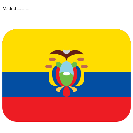
Madrid
--:--:--