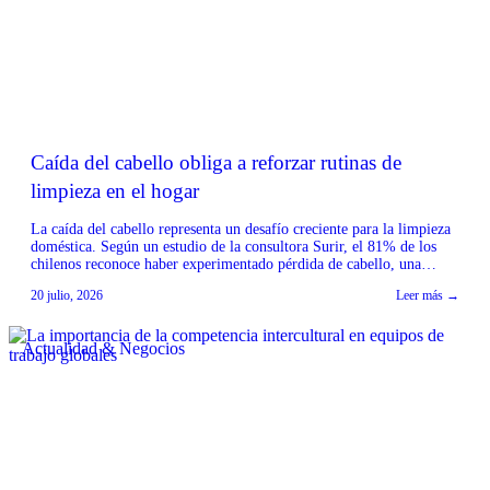
Caída del cabello obliga a reforzar rutinas de
limpieza en el hogar
La caída del cabello representa un desafío creciente para la limpieza
doméstica. Según un estudio de la consultora Surir, el 81% de los
chilenos reconoce haber experimentado pérdida de cabello, una
condición más recurrente en mujeres y personas mayores de 55 años.
20 julio, 2026
Leer más →
Desde la industria del aseo, Tineco & Ecovacs Chile señalan que esta
situación […]
Actualidad & Negocios