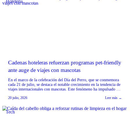
Hotelería
Cadenas hoteleras refuerzan programas pet-friendly
ante auge de viajes con mascotas
En el marco de la celebración del Día del Perro, que se conmemora
cada 21 de julio, se destaca el notable crecimiento en la tendencia de
viajes internacionales con mascotas. Este fenómeno ha impulsado a
importantes cadenas hoteleras a reforzar sus programas ‘pet-
20 julio, 2026
Leer más →
friendly’, adaptando sus servicios para ofrecer una experiencia
cómoda tanto para los viajeros […]
Tech