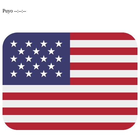
Puyo
--:--:--