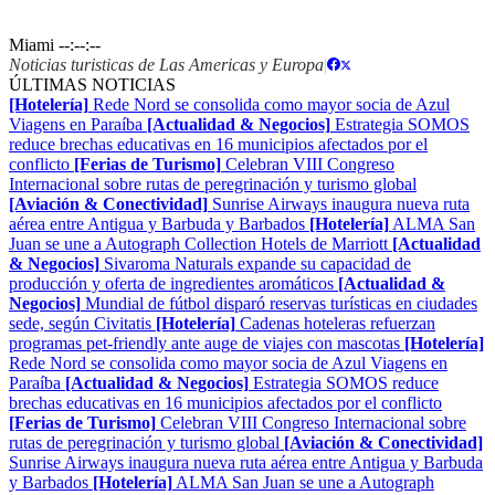
Miami
--:--:--
Noticias turisticas de Las Americas y Europa
|
ÚLTIMAS NOTICIAS
[Hotelería]
Rede Nord se consolida como mayor socia de Azul
Viagens en Paraíba
[Actualidad & Negocios]
Estrategia SOMOS
reduce brechas educativas en 16 municipios afectados por el
conflicto
[Ferias de Turismo]
Celebran VIII Congreso
Internacional sobre rutas de peregrinación y turismo global
[Aviación & Conectividad]
Sunrise Airways inaugura nueva ruta
aérea entre Antigua y Barbuda y Barbados
[Hotelería]
ALMA San
Juan se une a Autograph Collection Hotels de Marriott
[Actualidad
& Negocios]
Sivaroma Naturals expande su capacidad de
producción y oferta de ingredientes aromáticos
[Actualidad &
Negocios]
Mundial de fútbol disparó reservas turísticas en ciudades
sede, según Civitatis
[Hotelería]
Cadenas hoteleras refuerzan
programas pet-friendly ante auge de viajes con mascotas
[Hotelería]
Rede Nord se consolida como mayor socia de Azul Viagens en
Paraíba
[Actualidad & Negocios]
Estrategia SOMOS reduce
brechas educativas en 16 municipios afectados por el conflicto
[Ferias de Turismo]
Celebran VIII Congreso Internacional sobre
rutas de peregrinación y turismo global
[Aviación & Conectividad]
Sunrise Airways inaugura nueva ruta aérea entre Antigua y Barbuda
y Barbados
[Hotelería]
ALMA San Juan se une a Autograph