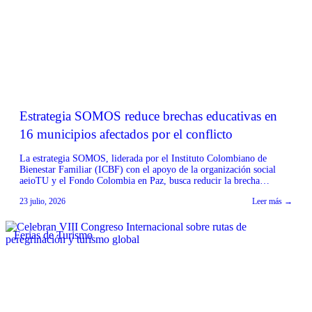
Estrategia SOMOS reduce brechas educativas en
16 municipios afectados por el conflicto
La estrategia SOMOS, liderada por el Instituto Colombiano de
Bienestar Familiar (ICBF) con el apoyo de la organización social
aeioTU y el Fondo Colombia en Paz, busca reducir la brecha
educativa en 16 municipios priorizados por el Programa de
23 julio, 2026
Leer más →
Desarrollo con Enfoque Territorial (PDET) en los departamentos de
Bolívar, Caquetá, Cauca y Valle del Cauca. […]
Ferias de Turismo