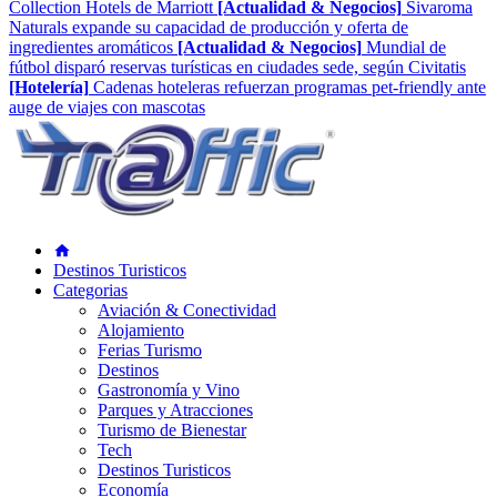
Collection Hotels de Marriott
[Actualidad & Negocios]
Sivaroma
Naturals expande su capacidad de producción y oferta de
ingredientes aromáticos
[Actualidad & Negocios]
Mundial de
fútbol disparó reservas turísticas en ciudades sede, según Civitatis
[Hotelería]
Cadenas hoteleras refuerzan programas pet-friendly ante
auge de viajes con mascotas
Destinos Turisticos
Categorias
Aviación & Conectividad
Alojamiento
Ferias Turismo
Destinos
Gastronomía y Vino
Parques y Atracciones
Turismo de Bienestar
Tech
Destinos Turisticos
Economía