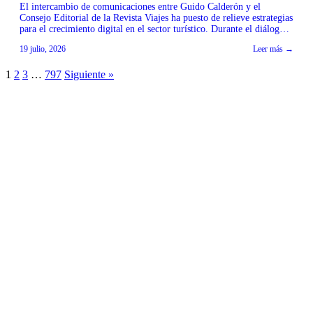
El intercambio de comunicaciones entre Guido Calderón y el
Consejo Editorial de la Revista Viajes ha puesto de relieve estrategias
para el crecimiento digital en el sector turístico. Durante el diálogo,
se discutió la importancia de optimizar la presencia en plataformas
19 julio, 2026
Leer más →
como TikTok e Instagram para mejorar la interacción y el alcance de
los contenidos. […]
1
2
3
…
797
Siguiente »