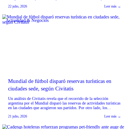
fragancias, ha anunciado la expansión de sus capacidades de
22 julio, 2026
Leer más →
fabricación y su portafolio de productos. La empresa, con sede en
Noida, India, destaca su enfoque en ofrecer calidad constante,
precios […]
Actualidad & Negocios
Mundial de fútbol disparó reservas turísticas en
ciudades sede, según Civitatis
Un análisis de Civitatis revela que el recorrido de la selección
argentina por el Mundial disparó las reservas de actividades turísticas
en las ciudades que acogieron sus partidos. Por otro lado, los
encuentros clave, como la final frente a España, pausaron
21 julio, 2026
Leer más →
temporalmente la contratación de experiencias online. Según el
informe, el paso de la selección […]