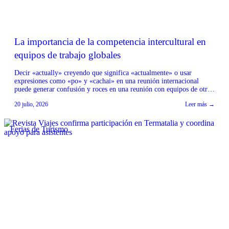
La importancia de la competencia intercultural en
equipos de trabajo globales
Decir «actually» creyendo que significa «actualmente» o usar
expresiones como «po» y «cachai» en una reunión internacional
puede generar confusión y roces en una reunión con equipos de otros
países. La experta de Berlitz Chile explica por qué la competencia
20 julio, 2026
Leer más →
intercultural es tan importante como hablar inglés para trabajar de
manera clara y eficiente con […]
Ferias de Turismo