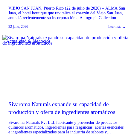
VIEJO SAN JUAN, Puerto Rico (22 de julio de 2026) – ALMA San
Juan, el hotel boutique que revitaliza el corazón del Viejo San Juan,
anunció recientemente su incorporación a Autograph Collection
Hotels, parte del portafolio de más de 30 extraordinarias marcas
22 julio, 2026
Leer más →
hoteleras de Marriott Bonvoy. Como el primer hotel de Autograph
Collection en el […]
Actualidad & Negocios
Sivaroma Naturals expande su capacidad de
producción y oferta de ingredientes aromáticos
Sivaroma Naturals Pvt Ltd, fabricante y proveedor de productos
químicos aromáticos, ingredientes para fragancias, aceites esenciales
e ingredientes especializados para la industria de sabores y