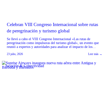
Celebran VIII Congreso Internacional sobre rutas
de peregrinación y turismo global
Se llevó a cabo el VIII Congreso Internacional «Las rutas de
peregrinación como impulsoras del turismo global», un evento que
reunió a expertos y autoridades para analizar el impacto de los
caminos de peregrinación en el sector turístico mundial. El encuentro
23 julio, 2026
Leer más →
contó con la colaboración de instituciones como la Diputación de A
Coruña, la Diputación […]
Aviación & Conectividad