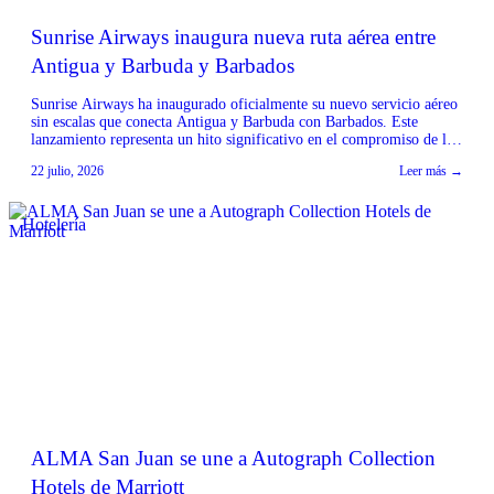
Sunrise Airways inaugura nueva ruta aérea entre
Antigua y Barbuda y Barbados
Sunrise Airways ha inaugurado oficialmente su nuevo servicio aéreo
sin escalas que conecta Antigua y Barbuda con Barbados. Este
lanzamiento representa un hito significativo en el compromiso de la
aerolínea por fortalecer la conectividad regional en todo el Caribe.
22 julio, 2026
Leer más →
Fuente: Sunrise Airways
Hotelería
ALMA San Juan se une a Autograph Collection
Hotels de Marriott