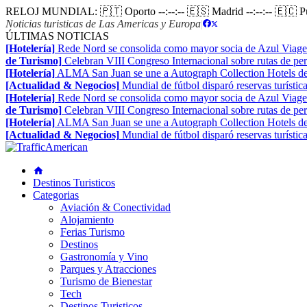
RELOJ MUNDIAL:
🇵🇹 Oporto
--:--:--
🇪🇸 Madrid
--:--:--
🇪🇨 
Noticias turisticas de Las Americas y Europa
|
ÚLTIMAS NOTICIAS
[Hotelería]
Rede Nord se consolida como mayor socia de Azul Viage
de Turismo]
Celebran VIII Congreso Internacional sobre rutas de pe
[Hotelería]
ALMA San Juan se une a Autograph Collection Hotels de
[Actualidad & Negocios]
Mundial de fútbol disparó reservas turístic
[Hotelería]
Rede Nord se consolida como mayor socia de Azul Viage
de Turismo]
Celebran VIII Congreso Internacional sobre rutas de pe
[Hotelería]
ALMA San Juan se une a Autograph Collection Hotels de
[Actualidad & Negocios]
Mundial de fútbol disparó reservas turístic
Destinos Turisticos
Categorias
Aviación & Conectividad
Alojamiento
Ferias Turismo
Destinos
Gastronomía y Vino
Parques y Atracciones
Turismo de Bienestar
Tech
Destinos Turisticos