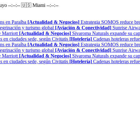
Puyo
--:--:--
🇺🇸 Miami
--:--:--
ns en Paraíba
[Actualidad & Negocios]
Estrategia SOMOS reduce brech
regrinación y turismo global
[Aviación & Conectividad]
Sunrise Airwa
 Marriott
[Actualidad & Negocios]
Sivaroma Naturals expande su capa
as en ciudades sede, según Civitatis
[Hotelería]
Cadenas hoteleras refue
ns en Paraíba
[Actualidad & Negocios]
Estrategia SOMOS reduce brech
regrinación y turismo global
[Aviación & Conectividad]
Sunrise Airwa
 Marriott
[Actualidad & Negocios]
Sivaroma Naturals expande su capa
as en ciudades sede, según Civitatis
[Hotelería]
Cadenas hoteleras refue