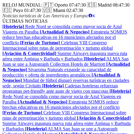
RELOJ MUNDIAL:
🇵🇹 Oporto
07:47:31
🇪🇸 Madrid
08:47:31
🇪🇨 Puyo
01:47:31
🇺🇸 Miami
02:47:31
Noticias turisticas de Las Americas y Europa
|
ÚLTIMAS NOTICIAS
[Hotelería]
Rede Nord se consolida como mayor socia de Azul
Viagens en Paraíba
[Actualidad & Negocios]
Estrategia SOMOS
reduce brechas educativas en 16 municipios afectados por el
conflicto
[Ferias de Turismo]
Celebran VIII Congreso
Internacional sobre rutas de peregrinación y turismo global
[Aviación & Conectividad]
Sunrise Airways inaugura nueva ruta
aérea entre Antigua y Barbuda y Barbados
[Hotelería]
ALMA San
Juan se une a Autograph Collection Hotels de Marriott
[Actualidad
& Negocios]
Sivaroma Naturals expande su capacidad de
producción y oferta de ingredientes aromáticos
[Actualidad &
Negocios]
Mundial de fútbol disparó reservas turísticas en ciudades
sede, según Civitatis
[Hotelería]
Cadenas hoteleras refuerzan
programas pet-friendly ante auge de viajes con mascotas
[Hotelería]
Rede Nord se consolida como mayor socia de Azul Viagens en
Paraíba
[Actualidad & Negocios]
Estrategia SOMOS reduce
brechas educativas en 16 municipios afectados por el conflicto
[Ferias de Turismo]
Celebran VIII Congreso Internacional sobre
rutas de peregrinación y turismo global
[Aviación & Conectividad]
Sunrise Airways inaugura nueva ruta aérea entre Antigua y Barbuda
y Barbados
[Hotelería]
ALMA San Juan se une a Autograph