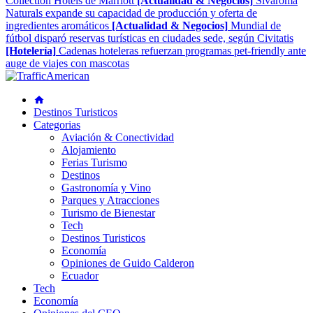
Collection Hotels de Marriott
[Actualidad & Negocios]
Sivaroma
Naturals expande su capacidad de producción y oferta de
ingredientes aromáticos
[Actualidad & Negocios]
Mundial de
fútbol disparó reservas turísticas en ciudades sede, según Civitatis
[Hotelería]
Cadenas hoteleras refuerzan programas pet-friendly ante
auge de viajes con mascotas
Destinos Turisticos
Categorias
Aviación & Conectividad
Alojamiento
Ferias Turismo
Destinos
Gastronomía y Vino
Parques y Atracciones
Turismo de Bienestar
Tech
Destinos Turisticos
Economía
Opiniones de Guido Calderon
Ecuador
Tech
Economía