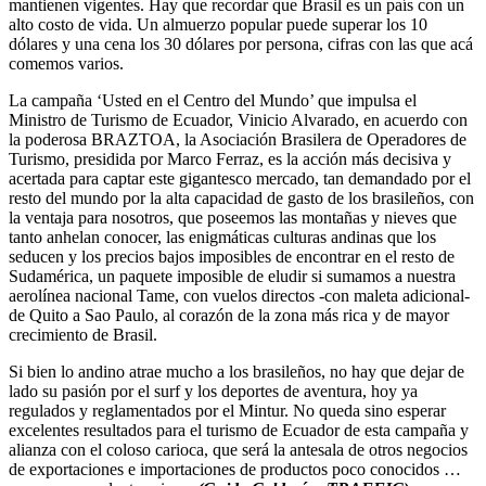
mantienen vigentes. Hay que recordar que Brasil es un país con un
alto costo de vida. Un almuerzo popular puede superar los 10
dólares y una cena los 30 dólares por persona, cifras con las que acá
comemos varios.
La campaña ‘Usted en el Centro del Mundo’ que impulsa el
Ministro de Turismo de Ecuador, Vinicio Alvarado, en acuerdo con
la poderosa BRAZTOA, la Asociación Brasilera de Operadores de
Turismo, presidida por Marco Ferraz, es la acción más decisiva y
acertada para captar este gigantesco mercado, tan demandado por el
resto del mundo por la alta capacidad de gasto de los brasileños, con
la ventaja para nosotros, que poseemos las montañas y nieves que
tanto anhelan conocer, las enigmáticas culturas andinas que los
seducen y los precios bajos imposibles de encontrar en el resto de
Sudamérica, un paquete imposible de eludir si sumamos a nuestra
aerolínea nacional Tame, con vuelos directos -con maleta adicional-
de Quito a Sao Paulo, al corazón de la zona más rica y de mayor
crecimiento de Brasil.
Si bien lo andino atrae mucho a los brasileños, no hay que dejar de
lado su pasión por el surf y los deportes de aventura, hoy ya
regulados y reglamentados por el Mintur. No queda sino esperar
excelentes resultados para el turismo de Ecuador de esta campaña y
alianza con el coloso carioca, que será la antesala de otros negocios
de exportaciones e importaciones de productos poco conocidos …