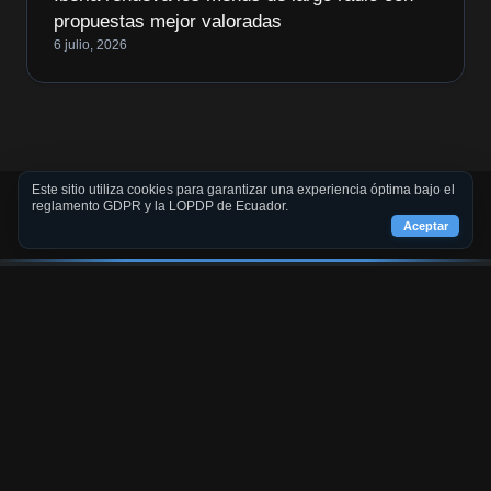
propuestas mejor valoradas
6 julio, 2026
Este sitio utiliza cookies para garantizar una experiencia óptima bajo el
reglamento GDPR y la LOPDP de Ecuador.
Aceptar
Publicamos NOTICIAS verificadas de Fuentes Oficiales
confirmadas, Destinos, Ferias y Personajes que aportan al desarrollo
de la actividad turística en el planeta.
ENLACES ÚTILES