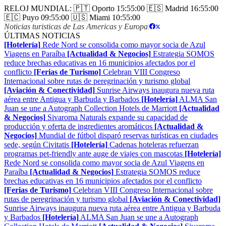
RELOJ MUNDIAL:
🇵🇹 Oporto
15:55:00
🇪🇸 Madrid
16:55:00
🇪🇨 Puyo
09:55:00
🇺🇸 Miami
10:55:00
Noticias turisticas de Las Americas y Europa
|
ÚLTIMAS NOTICIAS
[Hotelería]
Rede Nord se consolida como mayor socia de Azul
Viagens en Paraíba
[Actualidad & Negocios]
Estrategia SOMOS
reduce brechas educativas en 16 municipios afectados por el
conflicto
[Ferias de Turismo]
Celebran VIII Congreso
Internacional sobre rutas de peregrinación y turismo global
[Aviación & Conectividad]
Sunrise Airways inaugura nueva ruta
aérea entre Antigua y Barbuda y Barbados
[Hotelería]
ALMA San
Juan se une a Autograph Collection Hotels de Marriott
[Actualidad
& Negocios]
Sivaroma Naturals expande su capacidad de
producción y oferta de ingredientes aromáticos
[Actualidad &
Negocios]
Mundial de fútbol disparó reservas turísticas en ciudades
sede, según Civitatis
[Hotelería]
Cadenas hoteleras refuerzan
programas pet-friendly ante auge de viajes con mascotas
[Hotelería]
Rede Nord se consolida como mayor socia de Azul Viagens en
Paraíba
[Actualidad & Negocios]
Estrategia SOMOS reduce
brechas educativas en 16 municipios afectados por el conflicto
[Ferias de Turismo]
Celebran VIII Congreso Internacional sobre
rutas de peregrinación y turismo global
[Aviación & Conectividad]
Sunrise Airways inaugura nueva ruta aérea entre Antigua y Barbuda
y Barbados
[Hotelería]
ALMA San Juan se une a Autograph