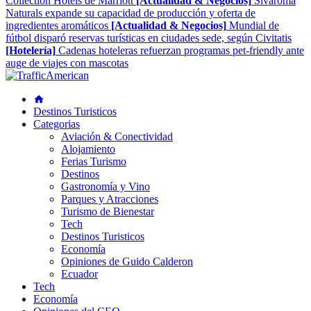
Collection Hotels de Marriott
[Actualidad & Negocios]
Sivaroma
Naturals expande su capacidad de producción y oferta de
ingredientes aromáticos
[Actualidad & Negocios]
Mundial de
fútbol disparó reservas turísticas en ciudades sede, según Civitatis
[Hotelería]
Cadenas hoteleras refuerzan programas pet-friendly ante
auge de viajes con mascotas
Destinos Turisticos
Categorias
Aviación & Conectividad
Alojamiento
Ferias Turismo
Destinos
Gastronomía y Vino
Parques y Atracciones
Turismo de Bienestar
Tech
Destinos Turisticos
Economía
Opiniones de Guido Calderon
Ecuador
Tech
Economía