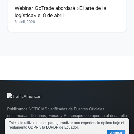
Webinar GoTrade abordará «El arte de la
logística» el 8 de abril
6 abril, 2026
Publicamos NOTICIAS verificadas de Fuentes Oficiales
confirmadas, Destinos, Ferias y Personajes que aportan al desarrollo
de la actividad turística en el planeta.
Este sitio utiliza cookies para garantizar una experiencia óptima bajo el
reglamento GDPR y la LOPDP de Ecuador.
Aceptar