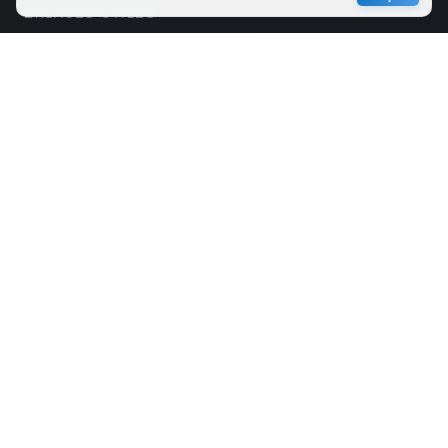
ENLACES ÚTILES
CONTACTO
turismomultimedios@gmail.com
Ecuador.
© 2026 TrafficAmerican. Todos los derechos reservados.
Desarrollado por
luchohero.com