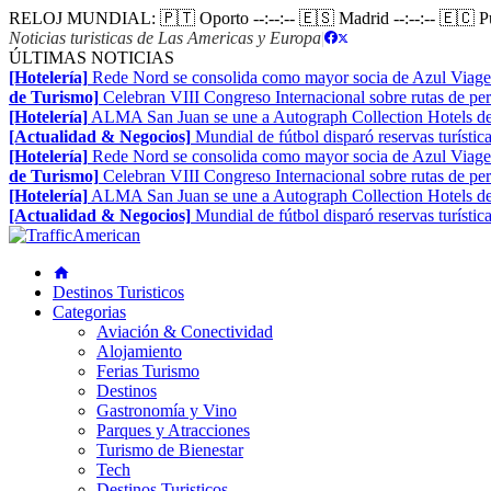
RELOJ MUNDIAL:
🇵🇹 Oporto
--:--:--
🇪🇸 Madrid
--:--:--
🇪🇨 
Noticias turisticas de Las Americas y Europa
|
ÚLTIMAS NOTICIAS
[Hotelería]
Rede Nord se consolida como mayor socia de Azul Viage
de Turismo]
Celebran VIII Congreso Internacional sobre rutas de pe
[Hotelería]
ALMA San Juan se une a Autograph Collection Hotels de
[Actualidad & Negocios]
Mundial de fútbol disparó reservas turístic
[Hotelería]
Rede Nord se consolida como mayor socia de Azul Viage
de Turismo]
Celebran VIII Congreso Internacional sobre rutas de pe
[Hotelería]
ALMA San Juan se une a Autograph Collection Hotels de
[Actualidad & Negocios]
Mundial de fútbol disparó reservas turístic
Destinos Turisticos
Categorias
Aviación & Conectividad
Alojamiento
Ferias Turismo
Destinos
Gastronomía y Vino
Parques y Atracciones
Turismo de Bienestar
Tech
Destinos Turisticos