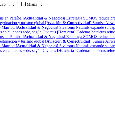
Puyo
--:--:--
🇺🇸 Miami
--:--:--
ns en Paraíba
[Actualidad & Negocios]
Estrategia SOMOS reduce brech
regrinación y turismo global
[Aviación & Conectividad]
Sunrise Airwa
 Marriott
[Actualidad & Negocios]
Sivaroma Naturals expande su capa
as en ciudades sede, según Civitatis
[Hotelería]
Cadenas hoteleras refue
ns en Paraíba
[Actualidad & Negocios]
Estrategia SOMOS reduce brech
regrinación y turismo global
[Aviación & Conectividad]
Sunrise Airwa
 Marriott
[Actualidad & Negocios]
Sivaroma Naturals expande su capa
as en ciudades sede, según Civitatis
[Hotelería]
Cadenas hoteleras refue