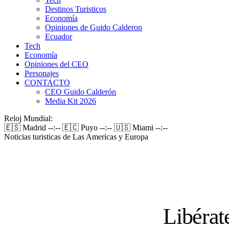
Destinos Turisticos
Economía
Opiniones de Guido Calderon
Ecuador
Tech
Economía
Opiniones del CEO
Personajes
CONTACTO
CEO Guido Calderón
Media Kit 2026
Reloj Mundial:
🇪🇸 Madrid
--:--
🇪🇨 Puyo
--:--
🇺🇸 Miami
--:--
Noticias turisticas de Las Americas y Europa
Libérat