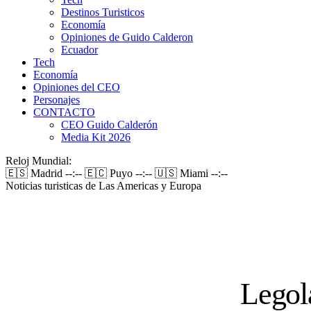
Destinos Turisticos
Economía
Opiniones de Guido Calderon
Ecuador
Tech
Economía
Opiniones del CEO
Personajes
CONTACTO
CEO Guido Calderón
Media Kit 2026
Reloj Mundial:
🇪🇸 Madrid
--:--
🇪🇨 Puyo
--:--
🇺🇸 Miami
--:--
Noticias turisticas de Las Americas y Europa
Legola