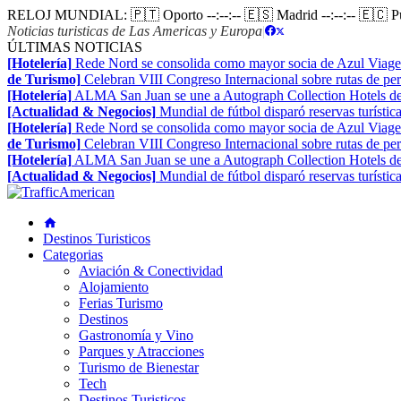
RELOJ MUNDIAL:
🇵🇹 Oporto
--:--:--
🇪🇸 Madrid
--:--:--
🇪🇨 
Noticias turisticas de Las Americas y Europa
|
ÚLTIMAS NOTICIAS
[Hotelería]
Rede Nord se consolida como mayor socia de Azul Viage
de Turismo]
Celebran VIII Congreso Internacional sobre rutas de pe
[Hotelería]
ALMA San Juan se une a Autograph Collection Hotels de
[Actualidad & Negocios]
Mundial de fútbol disparó reservas turístic
[Hotelería]
Rede Nord se consolida como mayor socia de Azul Viage
de Turismo]
Celebran VIII Congreso Internacional sobre rutas de pe
[Hotelería]
ALMA San Juan se une a Autograph Collection Hotels de
[Actualidad & Negocios]
Mundial de fútbol disparó reservas turístic
Destinos Turisticos
Categorias
Aviación & Conectividad
Alojamiento
Ferias Turismo
Destinos
Gastronomía y Vino
Parques y Atracciones
Turismo de Bienestar
Tech
Destinos Turisticos