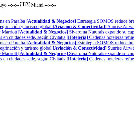
Puyo
--:--:--
🇺🇸 Miami
--:--:--
ns en Paraíba
[Actualidad & Negocios]
Estrategia SOMOS reduce brech
regrinación y turismo global
[Aviación & Conectividad]
Sunrise Airwa
 Marriott
[Actualidad & Negocios]
Sivaroma Naturals expande su capa
as en ciudades sede, según Civitatis
[Hotelería]
Cadenas hoteleras refue
ns en Paraíba
[Actualidad & Negocios]
Estrategia SOMOS reduce brech
regrinación y turismo global
[Aviación & Conectividad]
Sunrise Airwa
 Marriott
[Actualidad & Negocios]
Sivaroma Naturals expande su capa
as en ciudades sede, según Civitatis
[Hotelería]
Cadenas hoteleras refue