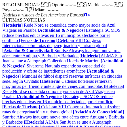
RELOJ MUNDIAL:
🇵🇹 Oporto
--:--:--
🇪🇸 Madrid
--:--:--
🇪🇨
Puyo
--:--:--
🇺🇸 Miami
--:--:--
Noticias turisticas de Las Americas y Europa
|
ÚLTIMAS NOTICIAS
[Hotelería]
Rede Nord se consolida como mayor socia de Azul
Viagens en Paraíba
[Actualidad & Negocios]
Estrategia SOMOS
reduce brechas educativas en 16 municipios afectados por el
conflicto
[Ferias de Turismo]
Celebran VIII Congreso
Internacional sobre rutas de peregrinación y turismo global
[Aviación & Conectividad]
Sunrise Airways inaugura nueva ruta
aérea entre Antigua y Barbuda y Barbados
[Hotelería]
ALMA San
Juan se une a Autograph Collection Hotels de Marriott
[Actualidad
& Negocios]
Sivaroma Naturals expande su capacidad de
producción y oferta de ingredientes aromáticos
[Actualidad &
Negocios]
Mundial de fútbol disparó reservas turísticas en ciudades
sede, según Civitatis
[Hotelería]
Cadenas hoteleras refuerzan
programas pet-friendly ante auge de viajes con mascotas
[Hotelería]
Rede Nord se consolida como mayor socia de Azul Viagens en
Paraíba
[Actualidad & Negocios]
Estrategia SOMOS reduce
brechas educativas en 16 municipios afectados por el conflicto
[Ferias de Turismo]
Celebran VIII Congreso Internacional sobre
rutas de peregrinación y turismo global
[Aviación & Conectividad]
Sunrise Airways inaugura nueva ruta aérea entre Antigua y Barbuda
y Barbados
[Hotelería]
ALMA San Juan se une a Autograph