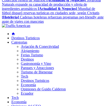
Collection Hotels de Marriott
[Actualidad & Negocios]
Sivaroma
Naturals expande su capacidad de producción y oferta de
ingredientes aromáticos
[Actualidad & Negocios]
Mundial de
fútbol disparó reservas turísticas en ciudades sede, según Civitatis
[Hotelería]
Cadenas hoteleras refuerzan programas pet-friendly ante
auge de viajes con mascotas
Destinos Turisticos
Categorias
Aviación & Conectividad
Alojamiento
Ferias Turismo
Destinos
Gastronomía y Vino
Parques y Atracciones
Turismo de Bienestar
Tech
Destinos Turisticos
Economía
Opiniones de Guido Calderon
Ecuador
Tech
Economía