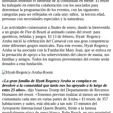
diseñadas teniendo el bienestar de la comunidad en mente. El resort
ha trabajado en estrecha colaboración con los asociados para
determinar la programación de los eventos, con las siguientes
categorías para ser reflejadas en cada uno: niños, la tercera edad,
personas con necesidades especiales y la naturaleza.
Las actividades comenzaron a finales de enero, dando la bienvenida
a un grupo de Flor di Brazil al animado casino del resort para
aperitivos, bebidas y juegos. El 13 de febrero, Hyatt Regency
Aruba inició la celebración del Carnaval con una gran competencia
entre diferentes grupos musicales. Para este evento, Hyatt Regency
Aruba se ha asociado con la Fundación Mary Joan, que se enfoca en
la prestación de apoyo a los sobrevivientes del cáncer de mama, sus
familias y amigos. Todos los ingresos provenientes del evento serán
donados a esta fundación.
«La gran familia de Hyatt Regency Aruba se complace en
devolver a la comunidad que tanto nos ha apoyado a lo largo de
estos 25 años»
, dijo Vanessa Tromp del Departamento de Recursos
Humanos del resort. «Tenemos previsto realizar al menos un evento
comunitario cada mes en varias partes de Aruba.» El resort, de 357
habitaciones y suites, está ubicado a tan solo 15 minutos del
Aeropuerto Internacional Queen Beatrix, frente a la famosa
mundialmente playa de arena blanca, Palm Beach, en una propiedad