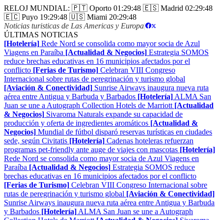
RELOJ MUNDIAL:
🇵🇹 Oporto
01:29:49
🇪🇸 Madrid
02:29:49
🇪🇨 Puyo
19:29:49
🇺🇸 Miami
20:29:49
Noticias turisticas de Las Americas y Europa
|
ÚLTIMAS NOTICIAS
[Hotelería]
Rede Nord se consolida como mayor socia de Azul
Viagens en Paraíba
[Actualidad & Negocios]
Estrategia SOMOS
reduce brechas educativas en 16 municipios afectados por el
conflicto
[Ferias de Turismo]
Celebran VIII Congreso
Internacional sobre rutas de peregrinación y turismo global
[Aviación & Conectividad]
Sunrise Airways inaugura nueva ruta
aérea entre Antigua y Barbuda y Barbados
[Hotelería]
ALMA San
Juan se une a Autograph Collection Hotels de Marriott
[Actualidad
& Negocios]
Sivaroma Naturals expande su capacidad de
producción y oferta de ingredientes aromáticos
[Actualidad &
Negocios]
Mundial de fútbol disparó reservas turísticas en ciudades
sede, según Civitatis
[Hotelería]
Cadenas hoteleras refuerzan
programas pet-friendly ante auge de viajes con mascotas
[Hotelería]
Rede Nord se consolida como mayor socia de Azul Viagens en
Paraíba
[Actualidad & Negocios]
Estrategia SOMOS reduce
brechas educativas en 16 municipios afectados por el conflicto
[Ferias de Turismo]
Celebran VIII Congreso Internacional sobre
rutas de peregrinación y turismo global
[Aviación & Conectividad]
Sunrise Airways inaugura nueva ruta aérea entre Antigua y Barbuda
y Barbados
[Hotelería]
ALMA San Juan se une a Autograph