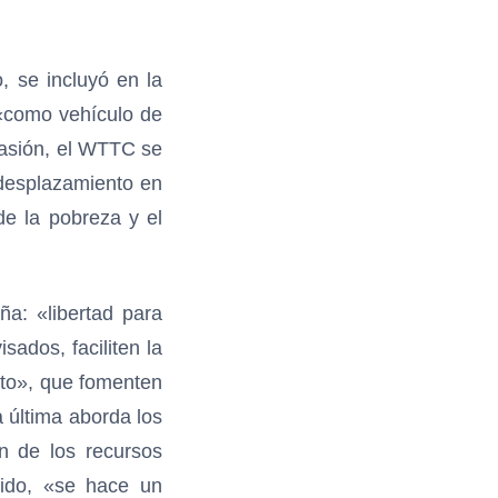
, se incluyó en la
 «como vehículo de
casión, el WTTC se
l desplazamiento en
de la pobreza y el
ña: «libertad para
sados, faciliten la
ento», que fomenten
a última aborda los
ón de los recursos
tido, «se hace un