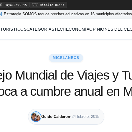
🇨 Puyo
11:06:46
🇺🇸 Miami
12:06:46
 SOMOS reduce brechas educativas en 16 municipios afectados por el confli
 TURISTICOS
CATEGORIAS
TECH
ECONOMÍA
OPINIONES DEL CE
MICELANEOS
jo Mundial de Viajes y T
oca a cumbre anual en M
Guido Calderon
•
24 febrero, 2015