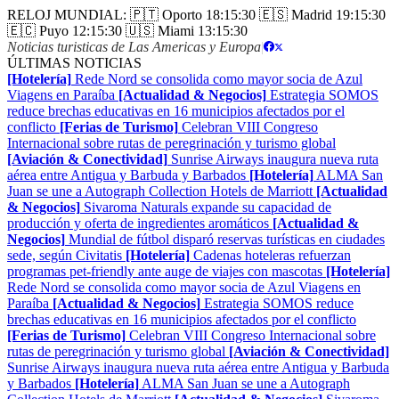
RELOJ MUNDIAL:
🇵🇹 Oporto
18:15:31
🇪🇸 Madrid
19:15:31
🇪🇨 Puyo
12:15:31
🇺🇸 Miami
13:15:31
Noticias turisticas de Las Americas y Europa
|
ÚLTIMAS NOTICIAS
[Hotelería]
Rede Nord se consolida como mayor socia de Azul
Viagens en Paraíba
[Actualidad & Negocios]
Estrategia SOMOS
reduce brechas educativas en 16 municipios afectados por el
conflicto
[Ferias de Turismo]
Celebran VIII Congreso
Internacional sobre rutas de peregrinación y turismo global
[Aviación & Conectividad]
Sunrise Airways inaugura nueva ruta
aérea entre Antigua y Barbuda y Barbados
[Hotelería]
ALMA San
Juan se une a Autograph Collection Hotels de Marriott
[Actualidad
& Negocios]
Sivaroma Naturals expande su capacidad de
producción y oferta de ingredientes aromáticos
[Actualidad &
Negocios]
Mundial de fútbol disparó reservas turísticas en ciudades
sede, según Civitatis
[Hotelería]
Cadenas hoteleras refuerzan
programas pet-friendly ante auge de viajes con mascotas
[Hotelería]
Rede Nord se consolida como mayor socia de Azul Viagens en
Paraíba
[Actualidad & Negocios]
Estrategia SOMOS reduce
brechas educativas en 16 municipios afectados por el conflicto
[Ferias de Turismo]
Celebran VIII Congreso Internacional sobre
rutas de peregrinación y turismo global
[Aviación & Conectividad]
Sunrise Airways inaugura nueva ruta aérea entre Antigua y Barbuda
y Barbados
[Hotelería]
ALMA San Juan se une a Autograph