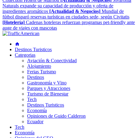
Collection Hotels de Marriott
[Actualidad & Negocios]
Sivaroma
Naturals expande su capacidad de producción y oferta de
ingredientes aromáticos
[Actualidad & Negocios]
Mundial de
fútbol disparó reservas turísticas en ciudades sede, según Civitatis
[Hotelería]
Cadenas hoteleras refuerzan programas pet-friendly ante
auge de viajes con mascotas
Destinos Turisticos
Categorias
Aviación & Conectividad
Alojamiento
Ferias Turismo
Destinos
Gastronomía y Vino
Parques y Atracciones
Turismo de Bienestar
Tech
Destinos Turisticos
Economía
Opiniones de Guido Calderon
Ecuador
Tech
Economía