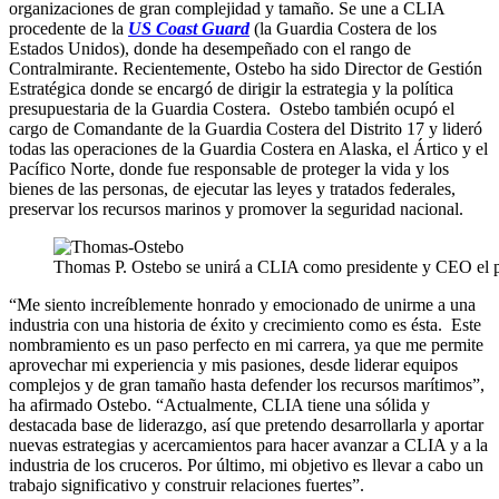
organizaciones de gran complejidad y tamaño. Se une a CLIA
procedente de la
US Coast Guard
(la Guardia Costera de los
Estados Unidos), donde ha desempeñado con el rango de
Contralmirante. Recientemente, Ostebo ha sido Director de Gestión
Estratégica donde se encargó de dirigir la estrategia y la política
presupuestaria de la Guardia Costera. Ostebo también ocupó el
cargo de Comandante de la Guardia Costera del Distrito 17 y lideró
todas las operaciones de la Guardia Costera en Alaska, el Ártico y el
Pacífico Norte, donde fue responsable de proteger la vida y los
bienes de las personas, de ejecutar las leyes y tratados federales,
preservar los recursos marinos y promover la seguridad nacional.
Thomas P. Ostebo se unirá a CLIA como presidente y CEO el p
“Me siento increíblemente honrado y emocionado de unirme a una
industria con una historia de éxito y crecimiento como es ésta. Este
nombramiento es un paso perfecto en mi carrera, ya que me permite
aprovechar mi experiencia y mis pasiones, desde liderar equipos
complejos y de gran tamaño hasta defender los recursos marítimos”,
ha afirmado Ostebo. “Actualmente, CLIA tiene una sólida y
destacada base de liderazgo, así que pretendo desarrollarla y aportar
nuevas estrategias y acercamientos para hacer avanzar a CLIA y a la
industria de los cruceros. Por último, mi objetivo es llevar a cabo un
trabajo significativo y construir relaciones fuertes”.