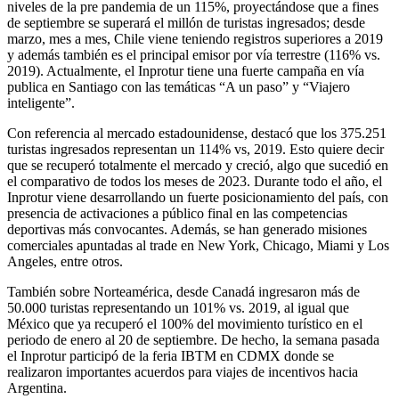
niveles de la pre pandemia de un 115%, proyectándose que a fines
de septiembre se superará el millón de turistas ingresados; desde
marzo, mes a mes, Chile viene teniendo registros superiores a 2019
y además también es el principal emisor por vía terrestre (116% vs.
2019). Actualmente, el Inprotur tiene una fuerte campaña en vía
publica en Santiago con las temáticas “A un paso” y “Viajero
inteligente”.
Con referencia al mercado estadounidense, destacó que los 375.251
turistas ingresados representan un 114% vs, 2019. Esto quiere decir
que se recuperó totalmente el mercado y creció, algo que sucedió en
el comparativo de todos los meses de 2023. Durante todo el año, el
Inprotur viene desarrollando un fuerte posicionamiento del país, con
presencia de activaciones a público final en las competencias
deportivas más convocantes. Además, se han generado misiones
comerciales apuntadas al trade en New York, Chicago, Miami y Los
Angeles, entre otros.
También sobre Norteamérica, desde Canadá ingresaron más de
50.000 turistas representando un 101% vs. 2019, al igual que
México que ya recuperó el 100% del movimiento turístico en el
periodo de enero al 20 de septiembre. De hecho, la semana pasada
el Inprotur participó de la feria IBTM en CDMX donde se
realizaron importantes acuerdos para viajes de incentivos hacia
Argentina.