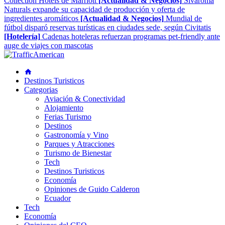
Collection Hotels de Marriott
[Actualidad & Negocios]
Sivaroma
Naturals expande su capacidad de producción y oferta de
ingredientes aromáticos
[Actualidad & Negocios]
Mundial de
fútbol disparó reservas turísticas en ciudades sede, según Civitatis
[Hotelería]
Cadenas hoteleras refuerzan programas pet-friendly ante
auge de viajes con mascotas
Destinos Turisticos
Categorias
Aviación & Conectividad
Alojamiento
Ferias Turismo
Destinos
Gastronomía y Vino
Parques y Atracciones
Turismo de Bienestar
Tech
Destinos Turisticos
Economía
Opiniones de Guido Calderon
Ecuador
Tech
Economía