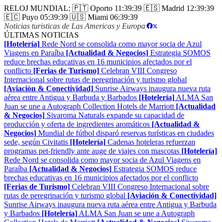
RELOJ MUNDIAL:
🇵🇹 Oporto
11:39:40
🇪🇸 Madrid
12:39:40
🇪🇨 Puyo
05:39:40
🇺🇸 Miami
06:39:40
Noticias turisticas de Las Americas y Europa
|
ÚLTIMAS NOTICIAS
[Hotelería]
Rede Nord se consolida como mayor socia de Azul
Viagens en Paraíba
[Actualidad & Negocios]
Estrategia SOMOS
reduce brechas educativas en 16 municipios afectados por el
conflicto
[Ferias de Turismo]
Celebran VIII Congreso
Internacional sobre rutas de peregrinación y turismo global
[Aviación & Conectividad]
Sunrise Airways inaugura nueva ruta
aérea entre Antigua y Barbuda y Barbados
[Hotelería]
ALMA San
Juan se une a Autograph Collection Hotels de Marriott
[Actualidad
& Negocios]
Sivaroma Naturals expande su capacidad de
producción y oferta de ingredientes aromáticos
[Actualidad &
Negocios]
Mundial de fútbol disparó reservas turísticas en ciudades
sede, según Civitatis
[Hotelería]
Cadenas hoteleras refuerzan
programas pet-friendly ante auge de viajes con mascotas
[Hotelería]
Rede Nord se consolida como mayor socia de Azul Viagens en
Paraíba
[Actualidad & Negocios]
Estrategia SOMOS reduce
brechas educativas en 16 municipios afectados por el conflicto
[Ferias de Turismo]
Celebran VIII Congreso Internacional sobre
rutas de peregrinación y turismo global
[Aviación & Conectividad]
Sunrise Airways inaugura nueva ruta aérea entre Antigua y Barbuda
y Barbados
[Hotelería]
ALMA San Juan se une a Autograph