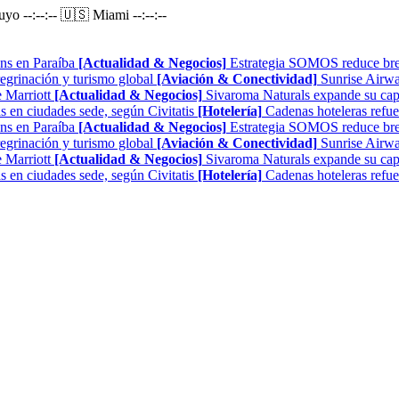
Puyo
--:--:--
🇺🇸 Miami
--:--:--
ns en Paraíba
[Actualidad & Negocios]
Estrategia SOMOS reduce brech
regrinación y turismo global
[Aviación & Conectividad]
Sunrise Airwa
 Marriott
[Actualidad & Negocios]
Sivaroma Naturals expande su capa
as en ciudades sede, según Civitatis
[Hotelería]
Cadenas hoteleras refue
ns en Paraíba
[Actualidad & Negocios]
Estrategia SOMOS reduce brech
regrinación y turismo global
[Aviación & Conectividad]
Sunrise Airwa
 Marriott
[Actualidad & Negocios]
Sivaroma Naturals expande su capa
as en ciudades sede, según Civitatis
[Hotelería]
Cadenas hoteleras refue