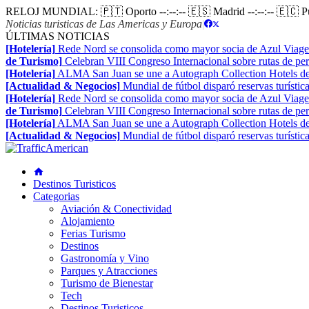
RELOJ MUNDIAL:
🇵🇹 Oporto
--:--:--
🇪🇸 Madrid
--:--:--
🇪🇨 
Noticias turisticas de Las Americas y Europa
|
ÚLTIMAS NOTICIAS
[Hotelería]
Rede Nord se consolida como mayor socia de Azul Viage
de Turismo]
Celebran VIII Congreso Internacional sobre rutas de pe
[Hotelería]
ALMA San Juan se une a Autograph Collection Hotels de
[Actualidad & Negocios]
Mundial de fútbol disparó reservas turístic
[Hotelería]
Rede Nord se consolida como mayor socia de Azul Viage
de Turismo]
Celebran VIII Congreso Internacional sobre rutas de pe
[Hotelería]
ALMA San Juan se une a Autograph Collection Hotels de
[Actualidad & Negocios]
Mundial de fútbol disparó reservas turístic
Destinos Turisticos
Categorias
Aviación & Conectividad
Alojamiento
Ferias Turismo
Destinos
Gastronomía y Vino
Parques y Atracciones
Turismo de Bienestar
Tech
Destinos Turisticos