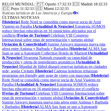
RELOJ MUNDIAL:
🇵🇹 Oporto
17:32:33
🇪🇸 Madrid
18:32:33
🇪🇨 Puyo
11:32:33
🇺🇸 Miami
12:32:33
Noticias turisticas de Las Americas y Europa
|
ÚLTIMAS NOTICIAS
[Hotelería]
Rede Nord se consolida como mayor socia de Azul
Viagens en Paraíba
[Actualidad & Negocios]
Estrategia SOMOS
reduce brechas educativas en 16 municipios afectados por el
conflicto
[Ferias de Turismo]
Celebran VIII Congreso
Internacional sobre rutas de peregrinación y turismo global
[Aviación & Conectividad]
Sunrise Airways inaugura nueva ruta
aérea entre Antigua y Barbuda y Barbados
[Hotelería]
ALMA San
Juan se une a Autograph Collection Hotels de Marriott
[Actualidad
& Negocios]
Sivaroma Naturals expande su capacidad de
producción y oferta de ingredientes aromáticos
[Actualidad &
Negocios]
Mundial de fútbol disparó reservas turísticas en ciudades
sede, según Civitatis
[Hotelería]
Cadenas hoteleras refuerzan
programas pet-friendly ante auge de viajes con mascotas
[Hotelería]
Rede Nord se consolida como mayor socia de Azul Viagens en
Paraíba
[Actualidad & Negocios]
Estrategia SOMOS reduce
brechas educativas en 16 municipios afectados por el conflicto
[Ferias de Turismo]
Celebran VIII Congreso Internacional sobre
rutas de peregrinación y turismo global
[Aviación & Conectividad]
Sunrise Airways inaugura nueva ruta aérea entre Antigua y Barbuda
y Barbados
[Hotelería]
ALMA San Juan se une a Autograph