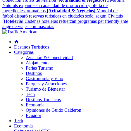
Collection Hotels de Marriott
[Actualidad & Negocios]
Sivaroma
Naturals expande su capacidad de producción y oferta de
ingredientes aromáticos
[Actualidad & Negocios]
Mundial de
fútbol disparó reservas turísticas en ciudades sede, según Civitatis
[Hotelería]
Cadenas hoteleras refuerzan programas pet-friendly ante
auge de viajes con mascotas
Destinos Turisticos
Categorias
Aviación & Conectividad
Alojamiento
Ferias Turismo
Destinos
Gastronomía y Vino
Parques y Atracciones
Turismo de Bienestar
Tech
Destinos Turisticos
Economía
Opiniones de Guido Calderon
Ecuador
Tech
Economía