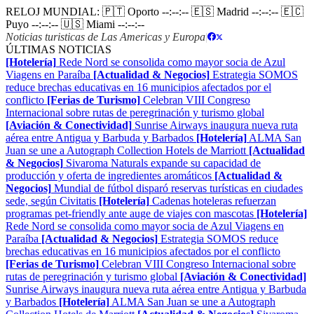
RELOJ MUNDIAL:
🇵🇹 Oporto
--:--:--
🇪🇸 Madrid
--:--:--
🇪🇨
Puyo
--:--:--
🇺🇸 Miami
--:--:--
Noticias turisticas de Las Americas y Europa
|
ÚLTIMAS NOTICIAS
[Hotelería]
Rede Nord se consolida como mayor socia de Azul
Viagens en Paraíba
[Actualidad & Negocios]
Estrategia SOMOS
reduce brechas educativas en 16 municipios afectados por el
conflicto
[Ferias de Turismo]
Celebran VIII Congreso
Internacional sobre rutas de peregrinación y turismo global
[Aviación & Conectividad]
Sunrise Airways inaugura nueva ruta
aérea entre Antigua y Barbuda y Barbados
[Hotelería]
ALMA San
Juan se une a Autograph Collection Hotels de Marriott
[Actualidad
& Negocios]
Sivaroma Naturals expande su capacidad de
producción y oferta de ingredientes aromáticos
[Actualidad &
Negocios]
Mundial de fútbol disparó reservas turísticas en ciudades
sede, según Civitatis
[Hotelería]
Cadenas hoteleras refuerzan
programas pet-friendly ante auge de viajes con mascotas
[Hotelería]
Rede Nord se consolida como mayor socia de Azul Viagens en
Paraíba
[Actualidad & Negocios]
Estrategia SOMOS reduce
brechas educativas en 16 municipios afectados por el conflicto
[Ferias de Turismo]
Celebran VIII Congreso Internacional sobre
rutas de peregrinación y turismo global
[Aviación & Conectividad]
Sunrise Airways inaugura nueva ruta aérea entre Antigua y Barbuda
y Barbados
[Hotelería]
ALMA San Juan se une a Autograph