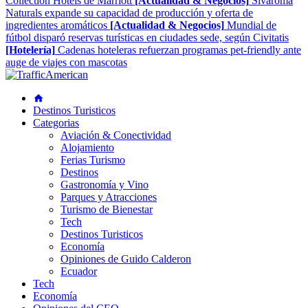
Collection Hotels de Marriott
[Actualidad & Negocios]
Sivaroma
Naturals expande su capacidad de producción y oferta de
ingredientes aromáticos
[Actualidad & Negocios]
Mundial de
fútbol disparó reservas turísticas en ciudades sede, según Civitatis
[Hotelería]
Cadenas hoteleras refuerzan programas pet-friendly ante
auge de viajes con mascotas
Destinos Turisticos
Categorias
Aviación & Conectividad
Alojamiento
Ferias Turismo
Destinos
Gastronomía y Vino
Parques y Atracciones
Turismo de Bienestar
Tech
Destinos Turisticos
Economía
Opiniones de Guido Calderon
Ecuador
Tech
Economía