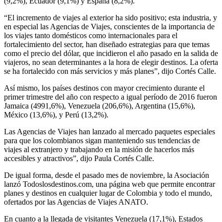
(9,2%), Ecuador (9,1%) y España (8,2%).
“El incremento de viajes al exterior ha sido positivo; esta industria, y
en especial las Agencias de Viajes, conscientes de la importancia de
los viajes tanto domésticos como internacionales para el
fortalecimiento del sector, han diseñado estrategias para que temas
como el precio del dólar, que incidieron el año pasado en la salida de
viajeros, no sean determinantes a la hora de elegir destinos. La oferta
se ha fortalecido con más servicios y más planes”, dijo Cortés Calle.
Así mismo, los países destinos con mayor crecimiento durante el
primer trimestre del año con respecto a igual período de 2016 fueron
Jamaica (4991,6%), Venezuela (206,6%), Argentina (15,6%),
México (13,6%), y Perú (13,2%).
Las Agencias de Viajes han lanzado al mercado paquetes especiales
para que los colombianos sigan manteniendo sus tendencias de
viajes al extranjero y trabajando en la misión de hacerlos más
accesibles y atractivos”, dijo Paula Cortés Calle.
De igual forma, desde el pasado mes de noviembre, la Asociación
lanzó Todoslosdestinos.com, una página web que permite encontrar
planes y destinos en cualquier lugar de Colombia y todo el mundo,
ofertados por las Agencias de Viajes ANATO.
En cuanto a la llegada de visitantes Venezuela (17,1%), Estados