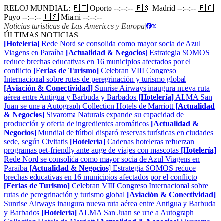
RELOJ MUNDIAL:
🇵🇹 Oporto
--:--:--
🇪🇸 Madrid
--:--:--
🇪🇨
Puyo
--:--:--
🇺🇸 Miami
--:--:--
Noticias turisticas de Las Americas y Europa
|
ÚLTIMAS NOTICIAS
[Hotelería]
Rede Nord se consolida como mayor socia de Azul
Viagens en Paraíba
[Actualidad & Negocios]
Estrategia SOMOS
reduce brechas educativas en 16 municipios afectados por el
conflicto
[Ferias de Turismo]
Celebran VIII Congreso
Internacional sobre rutas de peregrinación y turismo global
[Aviación & Conectividad]
Sunrise Airways inaugura nueva ruta
aérea entre Antigua y Barbuda y Barbados
[Hotelería]
ALMA San
Juan se une a Autograph Collection Hotels de Marriott
[Actualidad
& Negocios]
Sivaroma Naturals expande su capacidad de
producción y oferta de ingredientes aromáticos
[Actualidad &
Negocios]
Mundial de fútbol disparó reservas turísticas en ciudades
sede, según Civitatis
[Hotelería]
Cadenas hoteleras refuerzan
programas pet-friendly ante auge de viajes con mascotas
[Hotelería]
Rede Nord se consolida como mayor socia de Azul Viagens en
Paraíba
[Actualidad & Negocios]
Estrategia SOMOS reduce
brechas educativas en 16 municipios afectados por el conflicto
[Ferias de Turismo]
Celebran VIII Congreso Internacional sobre
rutas de peregrinación y turismo global
[Aviación & Conectividad]
Sunrise Airways inaugura nueva ruta aérea entre Antigua y Barbuda
y Barbados
[Hotelería]
ALMA San Juan se une a Autograph