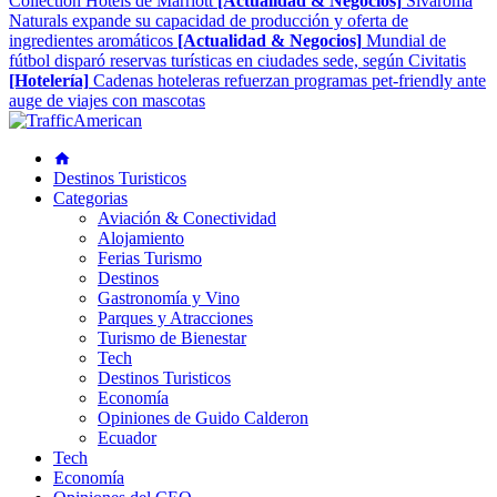
Collection Hotels de Marriott
[Actualidad & Negocios]
Sivaroma
Naturals expande su capacidad de producción y oferta de
ingredientes aromáticos
[Actualidad & Negocios]
Mundial de
fútbol disparó reservas turísticas en ciudades sede, según Civitatis
[Hotelería]
Cadenas hoteleras refuerzan programas pet-friendly ante
auge de viajes con mascotas
Destinos Turisticos
Categorias
Aviación & Conectividad
Alojamiento
Ferias Turismo
Destinos
Gastronomía y Vino
Parques y Atracciones
Turismo de Bienestar
Tech
Destinos Turisticos
Economía
Opiniones de Guido Calderon
Ecuador
Tech
Economía