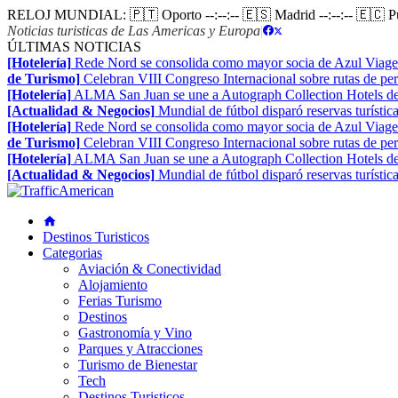
RELOJ MUNDIAL:
🇵🇹 Oporto
--:--:--
🇪🇸 Madrid
--:--:--
🇪🇨 
Noticias turisticas de Las Americas y Europa
|
ÚLTIMAS NOTICIAS
[Hotelería]
Rede Nord se consolida como mayor socia de Azul Viage
de Turismo]
Celebran VIII Congreso Internacional sobre rutas de pe
[Hotelería]
ALMA San Juan se une a Autograph Collection Hotels de
[Actualidad & Negocios]
Mundial de fútbol disparó reservas turístic
[Hotelería]
Rede Nord se consolida como mayor socia de Azul Viage
de Turismo]
Celebran VIII Congreso Internacional sobre rutas de pe
[Hotelería]
ALMA San Juan se une a Autograph Collection Hotels de
[Actualidad & Negocios]
Mundial de fútbol disparó reservas turístic
Destinos Turisticos
Categorias
Aviación & Conectividad
Alojamiento
Ferias Turismo
Destinos
Gastronomía y Vino
Parques y Atracciones
Turismo de Bienestar
Tech
Destinos Turisticos