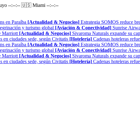
Puyo
--:--:--
🇺🇸 Miami
--:--:--
ns en Paraíba
[Actualidad & Negocios]
Estrategia SOMOS reduce brech
regrinación y turismo global
[Aviación & Conectividad]
Sunrise Airwa
 Marriott
[Actualidad & Negocios]
Sivaroma Naturals expande su capa
as en ciudades sede, según Civitatis
[Hotelería]
Cadenas hoteleras refue
ns en Paraíba
[Actualidad & Negocios]
Estrategia SOMOS reduce brech
regrinación y turismo global
[Aviación & Conectividad]
Sunrise Airwa
 Marriott
[Actualidad & Negocios]
Sivaroma Naturals expande su capa
as en ciudades sede, según Civitatis
[Hotelería]
Cadenas hoteleras refue