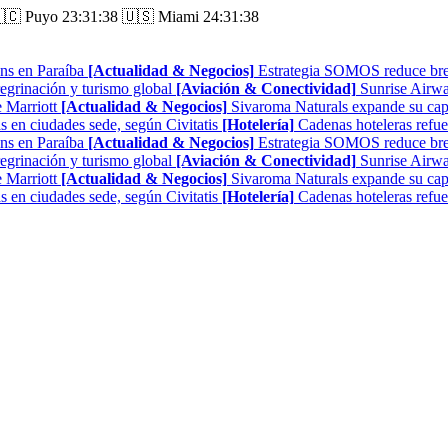
🇨 Puyo
23:31:39
🇺🇸 Miami
24:31:39
ns en Paraíba
[Actualidad & Negocios]
Estrategia SOMOS reduce brech
regrinación y turismo global
[Aviación & Conectividad]
Sunrise Airwa
 Marriott
[Actualidad & Negocios]
Sivaroma Naturals expande su capa
as en ciudades sede, según Civitatis
[Hotelería]
Cadenas hoteleras refue
ns en Paraíba
[Actualidad & Negocios]
Estrategia SOMOS reduce brech
regrinación y turismo global
[Aviación & Conectividad]
Sunrise Airwa
 Marriott
[Actualidad & Negocios]
Sivaroma Naturals expande su capa
as en ciudades sede, según Civitatis
[Hotelería]
Cadenas hoteleras refue