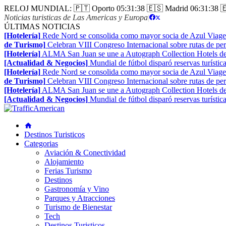
RELOJ MUNDIAL:
🇵🇹 Oporto
05:31:39
🇪🇸 Madrid
06:31:39

Noticias turisticas de Las Americas y Europa
|
ÚLTIMAS NOTICIAS
[Hotelería]
Rede Nord se consolida como mayor socia de Azul Viage
de Turismo]
Celebran VIII Congreso Internacional sobre rutas de pe
[Hotelería]
ALMA San Juan se une a Autograph Collection Hotels de
[Actualidad & Negocios]
Mundial de fútbol disparó reservas turístic
[Hotelería]
Rede Nord se consolida como mayor socia de Azul Viage
de Turismo]
Celebran VIII Congreso Internacional sobre rutas de pe
[Hotelería]
ALMA San Juan se une a Autograph Collection Hotels de
[Actualidad & Negocios]
Mundial de fútbol disparó reservas turístic
Destinos Turisticos
Categorias
Aviación & Conectividad
Alojamiento
Ferias Turismo
Destinos
Gastronomía y Vino
Parques y Atracciones
Turismo de Bienestar
Tech
Destinos Turisticos