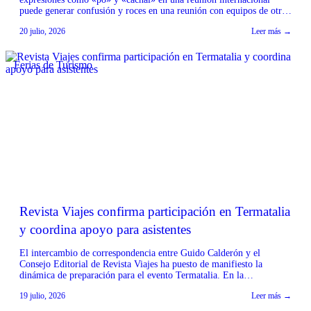
puede generar confusión y roces en una reunión con equipos de otros
países. La experta de Berlitz Chile explica por qué la competencia
20 julio, 2026
Leer más →
intercultural es tan importante como hablar inglés para trabajar de
manera clara y eficiente con […]
Ferias de Turismo
Revista Viajes confirma participación en Termatalia
y coordina apoyo para asistentes
El intercambio de correspondencia entre Guido Calderón y el
Consejo Editorial de Revista Viajes ha puesto de manifiesto la
dinámica de preparación para el evento Termatalia. En la
comunicación, Ileana Fernández, integrante del Consejo Editorial de
19 julio, 2026
Leer más →
Revista Viajes, confirmó su participación en la próxima edición de
Termatalia, expresando que se extrañará la presencia de Calderón.