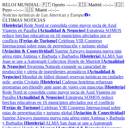
RELOJ MUNDIAL:
🇵🇹 Oporto
--:--:--
🇪🇸 Madrid
--:--:--
🇪🇨
Puyo
--:--:--
🇺🇸 Miami
--:--:--
Noticias turisticas de Las Americas y Europa
|
ÚLTIMAS NOTICIAS
[Hotelería]
Rede Nord se consolida como mayor socia de Azul
Viagens en Paraíba
[Actualidad & Negocios]
Estrategia SOMOS
reduce brechas educativas en 16 municipios afectados por el
conflicto
[Ferias de Turismo]
Celebran VIII Congreso
Internacional sobre rutas de peregrinación y turismo global
[Aviación & Conectividad]
Sunrise Airways inaugura nueva ruta
aérea entre Antigua y Barbuda y Barbados
[Hotelería]
ALMA San
Juan se une a Autograph Collection Hotels de Marriott
[Actualidad
& Negocios]
Sivaroma Naturals expande su capacidad de
producción y oferta de ingredientes aromáticos
[Actualidad &
Negocios]
Mundial de fútbol disparó reservas turísticas en ciudades
sede, según Civitatis
[Hotelería]
Cadenas hoteleras refuerzan
programas pet-friendly ante auge de viajes con mascotas
[Hotelería]
Rede Nord se consolida como mayor socia de Azul Viagens en
Paraíba
[Actualidad & Negocios]
Estrategia SOMOS reduce
brechas educativas en 16 municipios afectados por el conflicto
[Ferias de Turismo]
Celebran VIII Congreso Internacional sobre
rutas de peregrinación y turismo global
[Aviación & Conectividad]
Sunrise Airways inaugura nueva ruta aérea entre Antigua y Barbuda
y Barbados
[Hotelería]
ALMA San Juan se une a Autograph