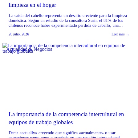
limpieza en el hogar
La caída del cabello representa un desafío creciente para la limpieza
doméstica. Según un estudio de la consultora Surir, el 81% de los
chilenos reconoce haber experimentado pérdida de cabello, una
condición más recurrente en mujeres y personas mayores de 55 años.
20 julio, 2026
Leer más →
Desde la industria del aseo, Tineco & Ecovacs Chile señalan que esta
situación […]
Actualidad & Negocios
La importancia de la competencia intercultural en
equipos de trabajo globales
Decir «actually» creyendo que significa «actualmente» o usar
expresiones como «po» y «cachai» en una reunión internacional