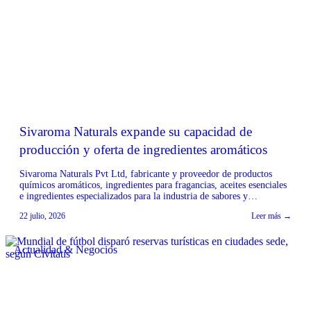
Sivaroma Naturals expande su capacidad de
producción y oferta de ingredientes aromáticos
Sivaroma Naturals Pvt Ltd, fabricante y proveedor de productos
químicos aromáticos, ingredientes para fragancias, aceites esenciales
e ingredientes especializados para la industria de sabores y
fragancias, ha anunciado la expansión de sus capacidades de
22 julio, 2026
Leer más →
fabricación y su portafolio de productos. La empresa, con sede en
Noida, India, destaca su enfoque en ofrecer calidad constante,
precios […]
Actualidad & Negocios