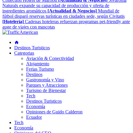
Collection Hotels de Marriott
[Actualidad & Negocios]
Sivaroma
Naturals expande su capacidad de producción y oferta de
ingredientes aromáticos
[Actualidad & Negocios]
Mundial de
fútbol disparó reservas turísticas en ciudades sede, según Civitatis
[Hotelería]
Cadenas hoteleras refuerzan programas pet-friendly ante
auge de viajes con mascotas
Destinos Turisticos
Categorias
Aviación & Conectividad
Alojamiento
Ferias Turismo
Destinos
Gastronomía y Vino
Parques y Atracciones
Turismo de Bienestar
Tech
Destinos Turisticos
Economía
Opiniones de Guido Calderon
Ecuador
Tech
Economía