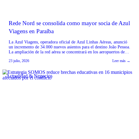
Rede Nord se consolida como mayor socia de Azul
Viagens en Paraíba
La Azul Viagens, operadora oficial de Azul Linhas Aéreas, anunció
un incremento de 34.000 nuevos asientos para el destino João Pessoa.
La ampliación de la red aérea se concentrará en los aeropuertos de
Minas Gerais y São Paulo, fortaleciendo la conectividad de la capital
23 julio, 2026
Leer más →
de Paraíba con importantes mercados emisores. Según el CEO de
Rede […]
Actualidad & Negocios