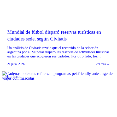
Mundial de fútbol disparó reservas turísticas en
ciudades sede, según Civitatis
Un análisis de Civitatis revela que el recorrido de la selección
argentina por el Mundial disparó las reservas de actividades turísticas
en las ciudades que acogieron sus partidos. Por otro lado, los
encuentros clave, como la final frente a España, pausaron
21 julio, 2026
Leer más →
temporalmente la contratación de experiencias online. Según el
informe, el paso de la selección […]
Hotelería