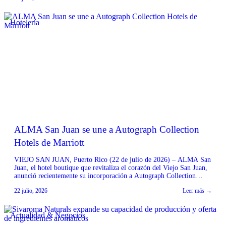
Hotelería
ALMA San Juan se une a Autograph Collection
Hotels de Marriott
VIEJO SAN JUAN, Puerto Rico (22 de julio de 2026) – ALMA San
Juan, el hotel boutique que revitaliza el corazón del Viejo San Juan,
anunció recientemente su incorporación a Autograph Collection
Hotels, parte del portafolio de más de 30 extraordinarias marcas
22 julio, 2026
Leer más →
hoteleras de Marriott Bonvoy. Como el primer hotel de Autograph
Collection en el […]
Actualidad & Negocios