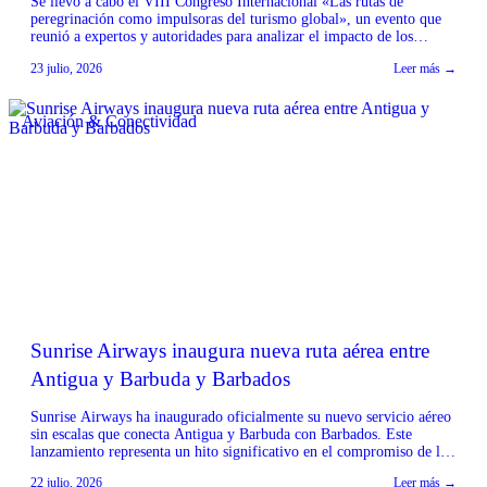
Se llevó a cabo el VIII Congreso Internacional «Las rutas de
peregrinación como impulsoras del turismo global», un evento que
reunió a expertos y autoridades para analizar el impacto de los
caminos de peregrinación en el sector turístico mundial. El encuentro
23 julio, 2026
Leer más →
contó con la colaboración de instituciones como la Diputación de A
Coruña, la Diputación […]
Aviación & Conectividad
Sunrise Airways inaugura nueva ruta aérea entre
Antigua y Barbuda y Barbados
Sunrise Airways ha inaugurado oficialmente su nuevo servicio aéreo
sin escalas que conecta Antigua y Barbuda con Barbados. Este
lanzamiento representa un hito significativo en el compromiso de la
aerolínea por fortalecer la conectividad regional en todo el Caribe.
22 julio, 2026
Leer más →
Fuente: Sunrise Airways