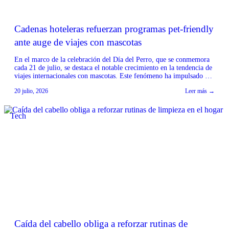
Cadenas hoteleras refuerzan programas pet-friendly
ante auge de viajes con mascotas
En el marco de la celebración del Día del Perro, que se conmemora
cada 21 de julio, se destaca el notable crecimiento en la tendencia de
viajes internacionales con mascotas. Este fenómeno ha impulsado a
importantes cadenas hoteleras a reforzar sus programas ‘pet-
20 julio, 2026
Leer más →
friendly’, adaptando sus servicios para ofrecer una experiencia
cómoda tanto para los viajeros […]
Tech
Caída del cabello obliga a reforzar rutinas de