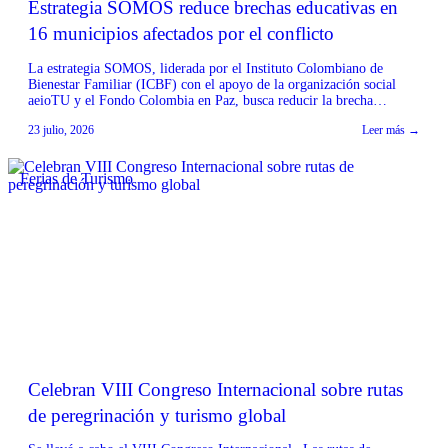
Estrategia SOMOS reduce brechas educativas en
16 municipios afectados por el conflicto
La estrategia SOMOS, liderada por el Instituto Colombiano de
Bienestar Familiar (ICBF) con el apoyo de la organización social
aeioTU y el Fondo Colombia en Paz, busca reducir la brecha
educativa en 16 municipios priorizados por el Programa de
23 julio, 2026
Leer más →
Desarrollo con Enfoque Territorial (PDET) en los departamentos de
Bolívar, Caquetá, Cauca y Valle del Cauca. […]
Ferias de Turismo
Celebran VIII Congreso Internacional sobre rutas
de peregrinación y turismo global