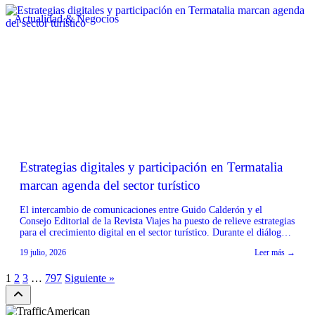
[…]
Actualidad & Negocios
Estrategias digitales y participación en Termatalia
marcan agenda del sector turístico
El intercambio de comunicaciones entre Guido Calderón y el
Consejo Editorial de la Revista Viajes ha puesto de relieve estrategias
para el crecimiento digital en el sector turístico. Durante el diálogo,
se discutió la importancia de optimizar la presencia en plataformas
19 julio, 2026
Leer más →
como TikTok e Instagram para mejorar la interacción y el alcance de
los contenidos. […]
1
2
3
…
797
Siguiente »