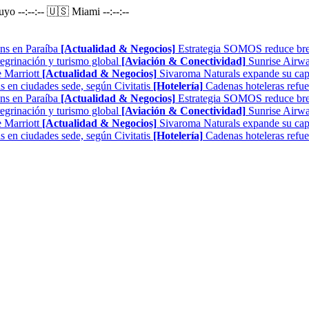
Puyo
--:--:--
🇺🇸 Miami
--:--:--
ns en Paraíba
[Actualidad & Negocios]
Estrategia SOMOS reduce brech
regrinación y turismo global
[Aviación & Conectividad]
Sunrise Airwa
 Marriott
[Actualidad & Negocios]
Sivaroma Naturals expande su capa
as en ciudades sede, según Civitatis
[Hotelería]
Cadenas hoteleras refue
ns en Paraíba
[Actualidad & Negocios]
Estrategia SOMOS reduce brech
regrinación y turismo global
[Aviación & Conectividad]
Sunrise Airwa
 Marriott
[Actualidad & Negocios]
Sivaroma Naturals expande su capa
as en ciudades sede, según Civitatis
[Hotelería]
Cadenas hoteleras refue