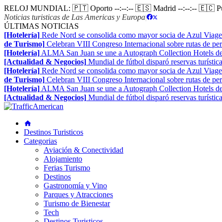
RELOJ MUNDIAL:
🇵🇹 Oporto
--:--:--
🇪🇸 Madrid
--:--:--
🇪🇨 
Noticias turisticas de Las Americas y Europa
|
ÚLTIMAS NOTICIAS
[Hotelería]
Rede Nord se consolida como mayor socia de Azul Viage
de Turismo]
Celebran VIII Congreso Internacional sobre rutas de pe
[Hotelería]
ALMA San Juan se une a Autograph Collection Hotels de
[Actualidad & Negocios]
Mundial de fútbol disparó reservas turístic
[Hotelería]
Rede Nord se consolida como mayor socia de Azul Viage
de Turismo]
Celebran VIII Congreso Internacional sobre rutas de pe
[Hotelería]
ALMA San Juan se une a Autograph Collection Hotels de
[Actualidad & Negocios]
Mundial de fútbol disparó reservas turístic
Destinos Turisticos
Categorias
Aviación & Conectividad
Alojamiento
Ferias Turismo
Destinos
Gastronomía y Vino
Parques y Atracciones
Turismo de Bienestar
Tech
Destinos Turisticos