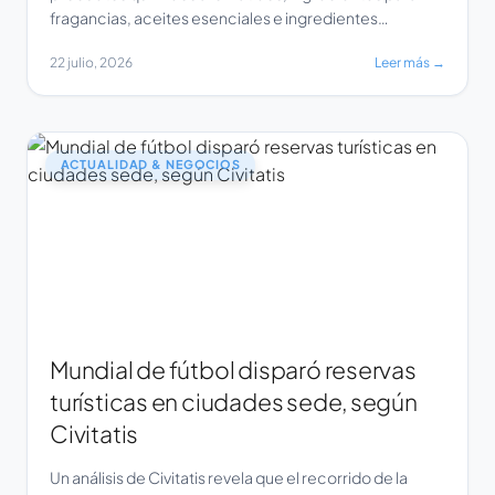
fragancias, aceites esenciales e ingredientes
especializados para la industria de sabores y
22 julio, 2026
Leer más →
fragancias, ha anunciado la expansión de sus
capacidades de fabricación y su portafolio de
productos. La empresa, con sede en Noida, India,
destaca su enfoque en ofrecer calidad constante,
precios […]
ACTUALIDAD & NEGOCIOS
Mundial de fútbol disparó reservas
turísticas en ciudades sede, según
Civitatis
Un análisis de Civitatis revela que el recorrido de la