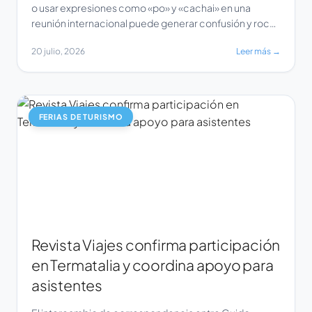
o usar expresiones como «po» y «cachai» en una
reunión internacional puede generar confusión y roces
en una reunión con equipos de otros países. La experta
20 julio, 2026
Leer más →
de Berlitz Chile explica por qué la competencia
intercultural es tan importante como hablar inglés para
trabajar de manera clara y eficiente con […]
FERIAS DE TURISMO
Revista Viajes confirma participación
en Termatalia y coordina apoyo para
asistentes