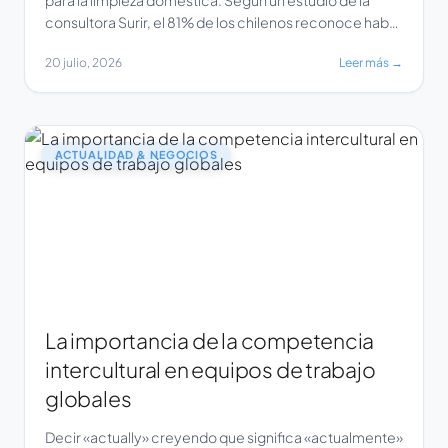
consultora Surir, el 81% de los chilenos reconoce haber
experimentado pérdida de cabello, una condición más
20 julio, 2026
Leer más →
recurrente en mujeres y personas mayores de 55
años. Desde la industria del aseo, Tineco & Ecovacs
Chile señalan que esta situación […]
ACTUALIDAD & NEGOCIOS
La importancia de la competencia
intercultural en equipos de trabajo
globales
Decir «actually» creyendo que significa «actualmente»