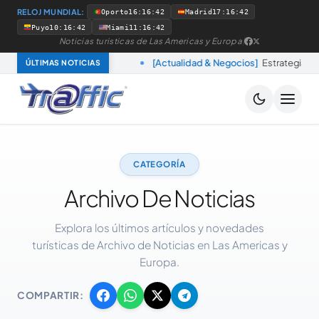
RELOJ MUNDIAL:
Oporto
16:16:43
Madrid
17:16:43
Puyo
10:16:43
Miami
11:16:43
Noticias turisticas de Las Americas y Europa
|
 en Paraíba
[Actualidad & Negocios]
Estrategia SOMOS reduc
ÚLTIMAS NOTICIAS
CATEGORÍA
Archivo De Noticias
Explora los últimos artículos y novedades
turísticas de Archivo de Noticias en Las Americas y
Europa.
COMPARTIR: