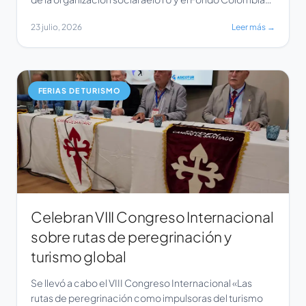
en Paz, busca reducir la brecha educativa en 16
23 julio, 2026
Leer más →
municipios priorizados por el Programa de Desarrollo
con Enfoque Territorial (PDET) en los departamentos
de Bolívar, Caquetá, Cauca y Valle del Cauca. […]
FERIAS DE TURISMO
Celebran VIII Congreso Internacional
sobre rutas de peregrinación y
turismo global
Se llevó a cabo el VIII Congreso Internacional «Las
rutas de peregrinación como impulsoras del turismo