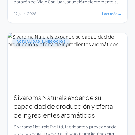
corazón del Viejo San Juan, anunció recientemente su
incorporación a Autograph Collection Hotels, parte del
22 julio, 2026
Leer más →
portafolio de más de 30 extraordinarias marcas
hoteleras de Marriott Bonvoy. Como el primer hotel de
Autograph Collection en el […]
ACTUALIDAD & NEGOCIOS
Sivaroma Naturals expande su
capacidad de producción y oferta
de ingredientes aromáticos
Sivaroma Naturals Pvt Ltd, fabricante y proveedor de
productos químicos aromáticos, ingredientes para