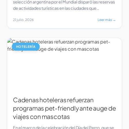
selección argentina por el Mundial disparó las reservas
de actividades turísticas en las ciudades que
acogieron sus partidos. Por otro lado, los encuentros
21 julio, 2026
Leer más →
clave, como la final frente a España, pausaron
temporalmente la contratación de experiencias
online. Según el informe, el paso de la selección […]
HOTELERÍA
Cadenas hoteleras refuerzan
programas pet-friendly ante auge de
viajes con mascotas
En el marco de la celebración del Día del Perro, que se