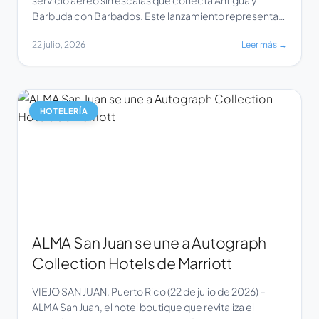
Barbuda con Barbados. Este lanzamiento representa
un hito significativo en el compromiso de la aerolínea
22 julio, 2026
Leer más →
por fortalecer la conectividad regional en todo el
Caribe. Fuente: Sunrise Airways
HOTELERÍA
ALMA San Juan se une a Autograph
Collection Hotels de Marriott
VIEJO SAN JUAN, Puerto Rico (22 de julio de 2026) –
ALMA San Juan, el hotel boutique que revitaliza el