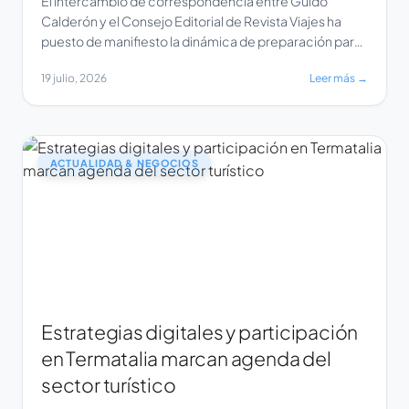
El intercambio de correspondencia entre Guido
Calderón y el Consejo Editorial de Revista Viajes ha
puesto de manifiesto la dinámica de preparación para
el evento Termatalia. En la comunicación, Ileana
19 julio, 2026
Leer más →
Fernández, integrante del Consejo Editorial de Revista
Viajes, confirmó su participación en la próxima edición
de Termatalia, expresando que se extrañará la
presencia de Calderón. […]
ACTUALIDAD & NEGOCIOS
Estrategias digitales y participación
en Termatalia marcan agenda del
sector turístico