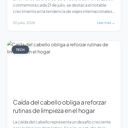
conmemora cada 21 de julio, se destaca el notable
crecimiento en la tendencia de viajes internacionales
con mascotas. Este fenómeno ha impulsado a
20 julio, 2026
Leer más →
importantes cadenas hoteleras a reforzar sus
programas ‘pet-friendly’, adaptando sus servicios
para ofrecer una experiencia cómoda tanto para los
viajeros […]
TECH
Caída del cabello obliga a reforzar
rutinas de limpieza en el hogar
La caída del cabello representa un desafío creciente
para la limpieza doméstica. Según un estudio de la