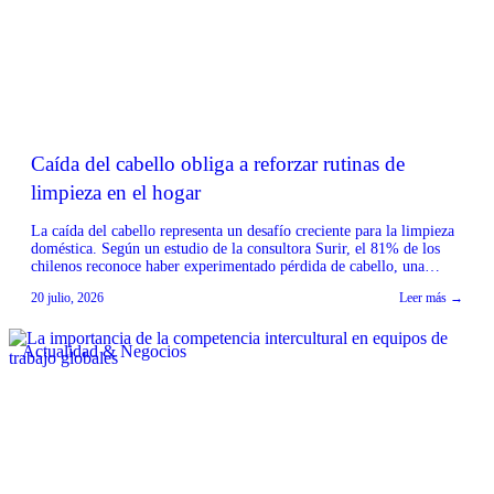
Caída del cabello obliga a reforzar rutinas de
limpieza en el hogar
La caída del cabello representa un desafío creciente para la limpieza
doméstica. Según un estudio de la consultora Surir, el 81% de los
chilenos reconoce haber experimentado pérdida de cabello, una
condición más recurrente en mujeres y personas mayores de 55 años.
20 julio, 2026
Leer más →
Desde la industria del aseo, Tineco & Ecovacs Chile señalan que esta
situación […]
Actualidad & Negocios