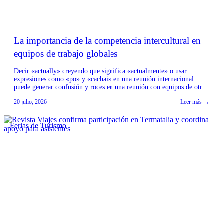
La importancia de la competencia intercultural en
equipos de trabajo globales
Decir «actually» creyendo que significa «actualmente» o usar
expresiones como «po» y «cachai» en una reunión internacional
puede generar confusión y roces en una reunión con equipos de otros
países. La experta de Berlitz Chile explica por qué la competencia
20 julio, 2026
Leer más →
intercultural es tan importante como hablar inglés para trabajar de
manera clara y eficiente con […]
Ferias de Turismo