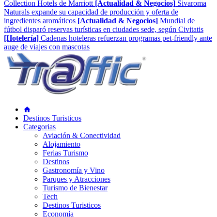
Collection Hotels de Marriott
[Actualidad & Negocios]
Sivaroma
Naturals expande su capacidad de producción y oferta de
ingredientes aromáticos
[Actualidad & Negocios]
Mundial de
fútbol disparó reservas turísticas en ciudades sede, según Civitatis
[Hotelería]
Cadenas hoteleras refuerzan programas pet-friendly ante
auge de viajes con mascotas
Destinos Turisticos
Categorias
Aviación & Conectividad
Alojamiento
Ferias Turismo
Destinos
Gastronomía y Vino
Parques y Atracciones
Turismo de Bienestar
Tech
Destinos Turisticos
Economía