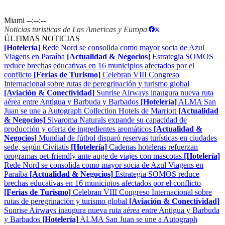
Miami
--:--:--
Noticias turisticas de Las Americas y Europa
|
ÚLTIMAS NOTICIAS
[Hotelería]
Rede Nord se consolida como mayor socia de Azul
Viagens en Paraíba
[Actualidad & Negocios]
Estrategia SOMOS
reduce brechas educativas en 16 municipios afectados por el
conflicto
[Ferias de Turismo]
Celebran VIII Congreso
Internacional sobre rutas de peregrinación y turismo global
[Aviación & Conectividad]
Sunrise Airways inaugura nueva ruta
aérea entre Antigua y Barbuda y Barbados
[Hotelería]
ALMA San
Juan se une a Autograph Collection Hotels de Marriott
[Actualidad
& Negocios]
Sivaroma Naturals expande su capacidad de
producción y oferta de ingredientes aromáticos
[Actualidad &
Negocios]
Mundial de fútbol disparó reservas turísticas en ciudades
sede, según Civitatis
[Hotelería]
Cadenas hoteleras refuerzan
programas pet-friendly ante auge de viajes con mascotas
[Hotelería]
Rede Nord se consolida como mayor socia de Azul Viagens en
Paraíba
[Actualidad & Negocios]
Estrategia SOMOS reduce
brechas educativas en 16 municipios afectados por el conflicto
[Ferias de Turismo]
Celebran VIII Congreso Internacional sobre
rutas de peregrinación y turismo global
[Aviación & Conectividad]
Sunrise Airways inaugura nueva ruta aérea entre Antigua y Barbuda
y Barbados
[Hotelería]
ALMA San Juan se une a Autograph