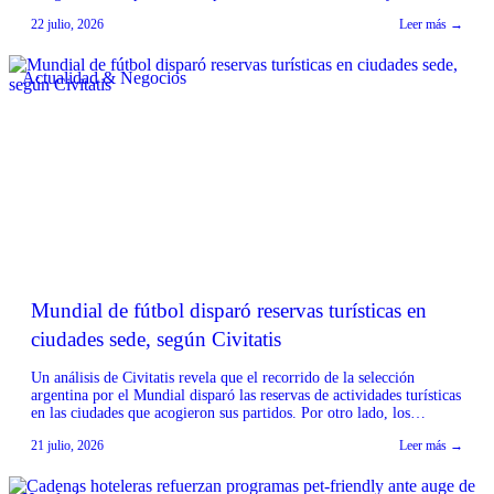
fragancias, ha anunciado la expansión de sus capacidades de
22 julio, 2026
Leer más →
fabricación y su portafolio de productos. La empresa, con sede en
Noida, India, destaca su enfoque en ofrecer calidad constante,
precios […]
Actualidad & Negocios
Mundial de fútbol disparó reservas turísticas en
ciudades sede, según Civitatis
Un análisis de Civitatis revela que el recorrido de la selección
argentina por el Mundial disparó las reservas de actividades turísticas
en las ciudades que acogieron sus partidos. Por otro lado, los
encuentros clave, como la final frente a España, pausaron
21 julio, 2026
Leer más →
temporalmente la contratación de experiencias online. Según el
informe, el paso de la selección […]