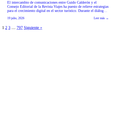
El intercambio de comunicaciones entre Guido Calderón y el
Consejo Editorial de la Revista Viajes ha puesto de relieve estrategias
para el crecimiento digital en el sector turístico. Durante el diálogo,
se discutió la importancia de optimizar la presencia en plataformas
19 julio, 2026
Leer más →
como TikTok e Instagram para mejorar la interacción y el alcance de
los contenidos. […]
1
2
3
…
797
Siguiente »