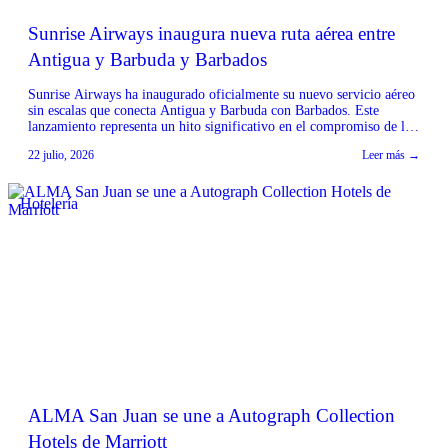
Sunrise Airways inaugura nueva ruta aérea entre
Antigua y Barbuda y Barbados
Sunrise Airways ha inaugurado oficialmente su nuevo servicio aéreo
sin escalas que conecta Antigua y Barbuda con Barbados. Este
lanzamiento representa un hito significativo en el compromiso de la
aerolínea por fortalecer la conectividad regional en todo el Caribe.
22 julio, 2026
Leer más →
Fuente: Sunrise Airways
Hotelería
ALMA San Juan se une a Autograph Collection
Hotels de Marriott