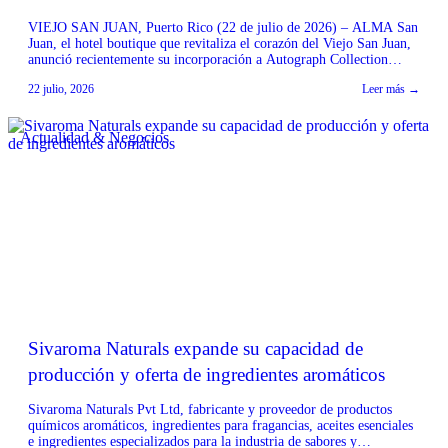
VIEJO SAN JUAN, Puerto Rico (22 de julio de 2026) – ALMA San
Juan, el hotel boutique que revitaliza el corazón del Viejo San Juan,
anunció recientemente su incorporación a Autograph Collection
Hotels, parte del portafolio de más de 30 extraordinarias marcas
22 julio, 2026
Leer más →
hoteleras de Marriott Bonvoy. Como el primer hotel de Autograph
Collection en el […]
Actualidad & Negocios
Sivaroma Naturals expande su capacidad de
producción y oferta de ingredientes aromáticos
Sivaroma Naturals Pvt Ltd, fabricante y proveedor de productos
químicos aromáticos, ingredientes para fragancias, aceites esenciales
e ingredientes especializados para la industria de sabores y