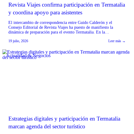
Revista Viajes confirma participación en Termatalia
y coordina apoyo para asistentes
El intercambio de correspondencia entre Guido Calderón y el
Consejo Editorial de Revista Viajes ha puesto de manifiesto la
dinámica de preparación para el evento Termatalia. En la
comunicación, Ileana Fernández, integrante del Consejo Editorial de
19 julio, 2026
Leer más →
Revista Viajes, confirmó su participación en la próxima edición de
Termatalia, expresando que se extrañará la presencia de Calderón.
[…]
Actualidad & Negocios
Estrategias digitales y participación en Termatalia
marcan agenda del sector turístico