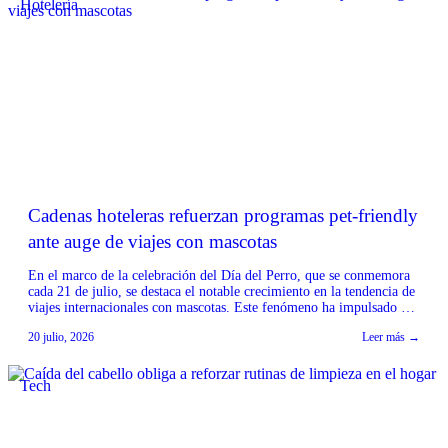
Hotelería
Cadenas hoteleras refuerzan programas pet-friendly
ante auge de viajes con mascotas
En el marco de la celebración del Día del Perro, que se conmemora
cada 21 de julio, se destaca el notable crecimiento en la tendencia de
viajes internacionales con mascotas. Este fenómeno ha impulsado a
importantes cadenas hoteleras a reforzar sus programas ‘pet-
20 julio, 2026
Leer más →
friendly’, adaptando sus servicios para ofrecer una experiencia
cómoda tanto para los viajeros […]
Tech