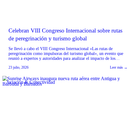
Celebran VIII Congreso Internacional sobre rutas
de peregrinación y turismo global
Se llevó a cabo el VIII Congreso Internacional «Las rutas de
peregrinación como impulsoras del turismo global», un evento que
reunió a expertos y autoridades para analizar el impacto de los
caminos de peregrinación en el sector turístico mundial. El encuentro
23 julio, 2026
Leer más →
contó con la colaboración de instituciones como la Diputación de A
Coruña, la Diputación […]
Aviación & Conectividad