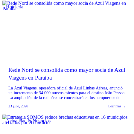
Hotelería
Rede Nord se consolida como mayor socia de Azul
Viagens en Paraíba
La Azul Viagens, operadora oficial de Azul Linhas Aéreas, anunció
un incremento de 34.000 nuevos asientos para el destino João Pessoa.
La ampliación de la red aérea se concentrará en los aeropuertos de
Minas Gerais y São Paulo, fortaleciendo la conectividad de la capital
23 julio, 2026
Leer más →
de Paraíba con importantes mercados emisores. Según el CEO de
Rede […]
Actualidad & Negocios