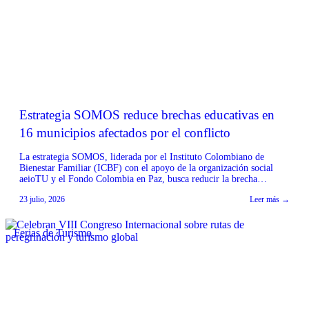
Estrategia SOMOS reduce brechas educativas en
16 municipios afectados por el conflicto
La estrategia SOMOS, liderada por el Instituto Colombiano de
Bienestar Familiar (ICBF) con el apoyo de la organización social
aeioTU y el Fondo Colombia en Paz, busca reducir la brecha
educativa en 16 municipios priorizados por el Programa de
23 julio, 2026
Leer más →
Desarrollo con Enfoque Territorial (PDET) en los departamentos de
Bolívar, Caquetá, Cauca y Valle del Cauca. […]
Ferias de Turismo