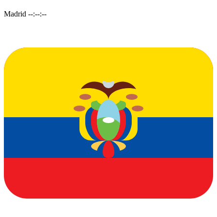
Madrid
--:--:--