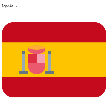
Oporto
--:--:--