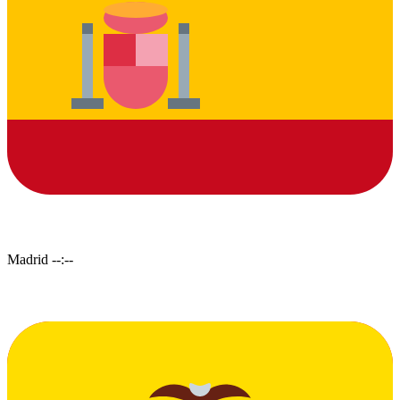
Madrid
--:--