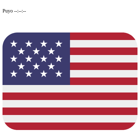
Puyo
--:--:--