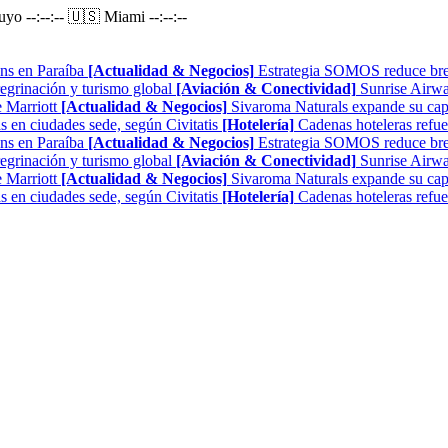
Puyo
--:--:--
🇺🇸 Miami
--:--:--
ns en Paraíba
[Actualidad & Negocios]
Estrategia SOMOS reduce brech
regrinación y turismo global
[Aviación & Conectividad]
Sunrise Airwa
 Marriott
[Actualidad & Negocios]
Sivaroma Naturals expande su capa
as en ciudades sede, según Civitatis
[Hotelería]
Cadenas hoteleras refue
ns en Paraíba
[Actualidad & Negocios]
Estrategia SOMOS reduce brech
regrinación y turismo global
[Aviación & Conectividad]
Sunrise Airwa
 Marriott
[Actualidad & Negocios]
Sivaroma Naturals expande su capa
as en ciudades sede, según Civitatis
[Hotelería]
Cadenas hoteleras refue