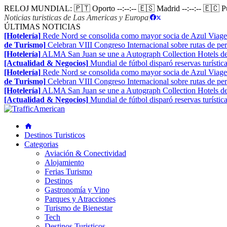
RELOJ MUNDIAL:
🇵🇹 Oporto
--:--:--
🇪🇸 Madrid
--:--:--
🇪🇨 
Noticias turisticas de Las Americas y Europa
|
ÚLTIMAS NOTICIAS
[Hotelería]
Rede Nord se consolida como mayor socia de Azul Viage
de Turismo]
Celebran VIII Congreso Internacional sobre rutas de pe
[Hotelería]
ALMA San Juan se une a Autograph Collection Hotels de
[Actualidad & Negocios]
Mundial de fútbol disparó reservas turístic
[Hotelería]
Rede Nord se consolida como mayor socia de Azul Viage
de Turismo]
Celebran VIII Congreso Internacional sobre rutas de pe
[Hotelería]
ALMA San Juan se une a Autograph Collection Hotels de
[Actualidad & Negocios]
Mundial de fútbol disparó reservas turístic
Destinos Turisticos
Categorias
Aviación & Conectividad
Alojamiento
Ferias Turismo
Destinos
Gastronomía y Vino
Parques y Atracciones
Turismo de Bienestar
Tech
Destinos Turisticos