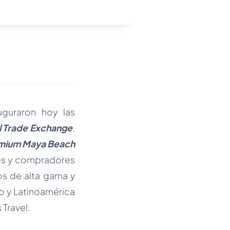
guraron hoy las
 Trade Exchange
.
emium Maya Beach
res y compradores
os de alta gama y
co y Latinoamérica
 Travel.