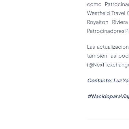
como Patrocinad
Westfield Travel
Royalton Rivie
Patrocinadores Pl
Las actualizacio
también las pod
(@NexTTexchange
Contacto: Luz Ya
#NacidoparaViaj