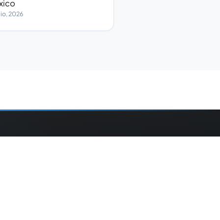
xico
ulio, 2026
CONTACTO
turismomultimedios@gmail.com
Ecuador.