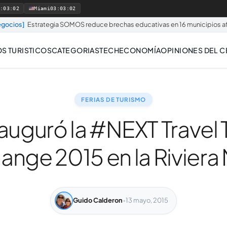
2:03:03
Miami
03:03:03
strategia SOMOS reduce brechas educativas en 16 municipios afectados por
S TURISTICOS
CATEGORIAS
TECH
ECONOMÍA
OPINIONES DEL 
FERIAS DE TURISMO
auguró la #NEXT Travel
ange 2015 en la Riviera
Guido Calderon
•
13 mayo, 2015