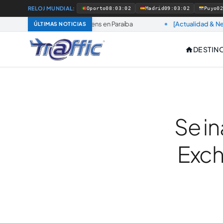
RELOJ MUNDIAL:
Oporto
08:03:03
Madrid
09:03:03
Puyo
0
 socia de Azul Viagens en Paraíba
[Actualidad & Negocios]
E
ÚLTIMAS NOTICIAS
DESTINO
Se in
Exch