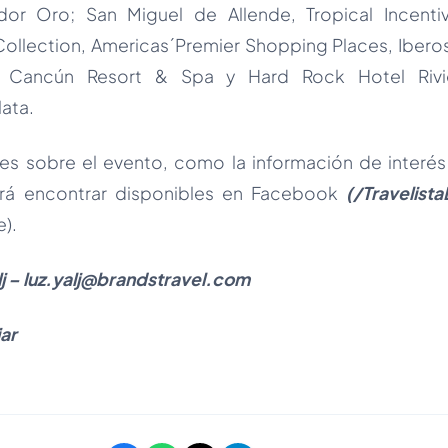
or Oro; San Miguel de Allende, Tropical Incentives
 Collection, Americas´Premier Shopping Places, Iberos
ra Cancún Resort & Spa y Hard Rock Hotel Ri
ata.
nes sobre el evento, como la información de interés p
rá encontrar disponibles en Facebook
(/Travelist
).
lj – luz.yalj@brandstravel.com
ar