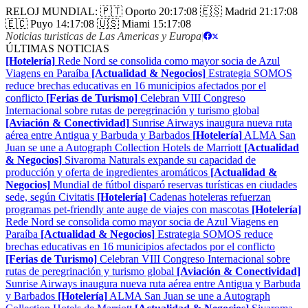
RELOJ MUNDIAL:
🇵🇹 Oporto
20:17:08
🇪🇸 Madrid
21:17:08
🇪🇨 Puyo
14:17:08
🇺🇸 Miami
15:17:08
Noticias turisticas de Las Americas y Europa
|
ÚLTIMAS NOTICIAS
[Hotelería]
Rede Nord se consolida como mayor socia de Azul
Viagens en Paraíba
[Actualidad & Negocios]
Estrategia SOMOS
reduce brechas educativas en 16 municipios afectados por el
conflicto
[Ferias de Turismo]
Celebran VIII Congreso
Internacional sobre rutas de peregrinación y turismo global
[Aviación & Conectividad]
Sunrise Airways inaugura nueva ruta
aérea entre Antigua y Barbuda y Barbados
[Hotelería]
ALMA San
Juan se une a Autograph Collection Hotels de Marriott
[Actualidad
& Negocios]
Sivaroma Naturals expande su capacidad de
producción y oferta de ingredientes aromáticos
[Actualidad &
Negocios]
Mundial de fútbol disparó reservas turísticas en ciudades
sede, según Civitatis
[Hotelería]
Cadenas hoteleras refuerzan
programas pet-friendly ante auge de viajes con mascotas
[Hotelería]
Rede Nord se consolida como mayor socia de Azul Viagens en
Paraíba
[Actualidad & Negocios]
Estrategia SOMOS reduce
brechas educativas en 16 municipios afectados por el conflicto
[Ferias de Turismo]
Celebran VIII Congreso Internacional sobre
rutas de peregrinación y turismo global
[Aviación & Conectividad]
Sunrise Airways inaugura nueva ruta aérea entre Antigua y Barbuda
y Barbados
[Hotelería]
ALMA San Juan se une a Autograph