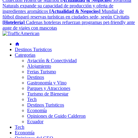
Collection Hotels de Marriott
[Actualidad & Negocios]
Sivaroma
Naturals expande su capacidad de producción y oferta de
ingredientes aromáticos
[Actualidad & Negocios]
Mundial de
fútbol disparó reservas turísticas en ciudades sede, según Civitatis
[Hotelería]
Cadenas hoteleras refuerzan programas pet-friendly ante
auge de viajes con mascotas
Destinos Turisticos
Categorias
Aviación & Conectividad
Alojamiento
Ferias Turismo
Destinos
Gastronomía y Vino
Parques y Atracciones
Turismo de Bienestar
Tech
Destinos Turisticos
Economía
Opiniones de Guido Calderon
Ecuador
Tech
Economía