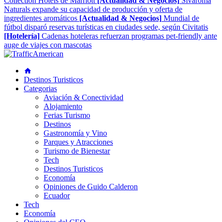
Collection Hotels de Marriott
[Actualidad & Negocios]
Sivaroma
Naturals expande su capacidad de producción y oferta de
ingredientes aromáticos
[Actualidad & Negocios]
Mundial de
fútbol disparó reservas turísticas en ciudades sede, según Civitatis
[Hotelería]
Cadenas hoteleras refuerzan programas pet-friendly ante
auge de viajes con mascotas
Destinos Turisticos
Categorias
Aviación & Conectividad
Alojamiento
Ferias Turismo
Destinos
Gastronomía y Vino
Parques y Atracciones
Turismo de Bienestar
Tech
Destinos Turisticos
Economía
Opiniones de Guido Calderon
Ecuador
Tech
Economía