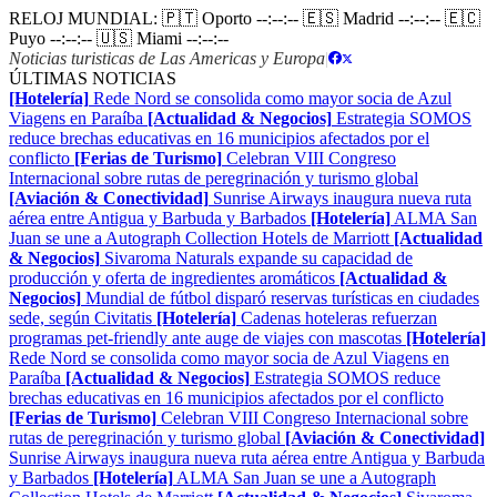
RELOJ MUNDIAL:
🇵🇹 Oporto
--:--:--
🇪🇸 Madrid
--:--:--
🇪🇨
Puyo
--:--:--
🇺🇸 Miami
--:--:--
Noticias turisticas de Las Americas y Europa
|
ÚLTIMAS NOTICIAS
[Hotelería]
Rede Nord se consolida como mayor socia de Azul
Viagens en Paraíba
[Actualidad & Negocios]
Estrategia SOMOS
reduce brechas educativas en 16 municipios afectados por el
conflicto
[Ferias de Turismo]
Celebran VIII Congreso
Internacional sobre rutas de peregrinación y turismo global
[Aviación & Conectividad]
Sunrise Airways inaugura nueva ruta
aérea entre Antigua y Barbuda y Barbados
[Hotelería]
ALMA San
Juan se une a Autograph Collection Hotels de Marriott
[Actualidad
& Negocios]
Sivaroma Naturals expande su capacidad de
producción y oferta de ingredientes aromáticos
[Actualidad &
Negocios]
Mundial de fútbol disparó reservas turísticas en ciudades
sede, según Civitatis
[Hotelería]
Cadenas hoteleras refuerzan
programas pet-friendly ante auge de viajes con mascotas
[Hotelería]
Rede Nord se consolida como mayor socia de Azul Viagens en
Paraíba
[Actualidad & Negocios]
Estrategia SOMOS reduce
brechas educativas en 16 municipios afectados por el conflicto
[Ferias de Turismo]
Celebran VIII Congreso Internacional sobre
rutas de peregrinación y turismo global
[Aviación & Conectividad]
Sunrise Airways inaugura nueva ruta aérea entre Antigua y Barbuda
y Barbados
[Hotelería]
ALMA San Juan se une a Autograph