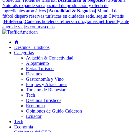
Collection Hotels de Marriott
[Actualidad & Negocios]
Sivaroma
Naturals expande su capacidad de producción y oferta de
ingredientes aromáticos
[Actualidad & Negocios]
Mundial de
fútbol disparó reservas turísticas en ciudades sede, según Civitatis
[Hotelería]
Cadenas hoteleras refuerzan programas pet-friendly ante
auge de viajes con mascotas
Destinos Turisticos
Categorias
Aviación & Conectividad
Alojamiento
Ferias Turismo
Destinos
Gastronomía y Vino
Parques y Atracciones
Turismo de Bienestar
Tech
Destinos Turisticos
Economía
Opiniones de Guido Calderon
Ecuador
Tech
Economía