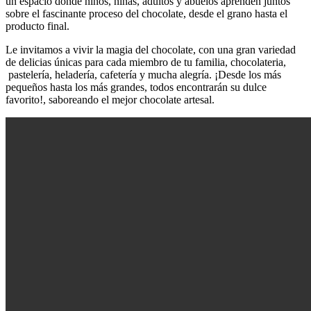
un espacio donde niños, niñas, adultos y abuelos aprenden juntos
sobre el fascinante proceso del chocolate, desde el grano hasta el
producto final.
Le invitamos a vivir la magia del chocolate, con una gran variedad
de delicias únicas para cada miembro de tu familia, chocolateria,
pastelería, heladería, cafetería y mucha alegría. ¡Desde los más
pequeños hasta los más grandes, todos encontrarán su dulce
favorito!, saboreando el mejor chocolate artesal.