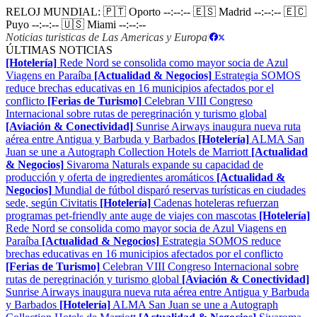
RELOJ MUNDIAL:
🇵🇹 Oporto
--:--:--
🇪🇸 Madrid
--:--:--
🇪🇨
Puyo
--:--:--
🇺🇸 Miami
--:--:--
Noticias turisticas de Las Americas y Europa
|
ÚLTIMAS NOTICIAS
[Hotelería]
Rede Nord se consolida como mayor socia de Azul
Viagens en Paraíba
[Actualidad & Negocios]
Estrategia SOMOS
reduce brechas educativas en 16 municipios afectados por el
conflicto
[Ferias de Turismo]
Celebran VIII Congreso
Internacional sobre rutas de peregrinación y turismo global
[Aviación & Conectividad]
Sunrise Airways inaugura nueva ruta
aérea entre Antigua y Barbuda y Barbados
[Hotelería]
ALMA San
Juan se une a Autograph Collection Hotels de Marriott
[Actualidad
& Negocios]
Sivaroma Naturals expande su capacidad de
producción y oferta de ingredientes aromáticos
[Actualidad &
Negocios]
Mundial de fútbol disparó reservas turísticas en ciudades
sede, según Civitatis
[Hotelería]
Cadenas hoteleras refuerzan
programas pet-friendly ante auge de viajes con mascotas
[Hotelería]
Rede Nord se consolida como mayor socia de Azul Viagens en
Paraíba
[Actualidad & Negocios]
Estrategia SOMOS reduce
brechas educativas en 16 municipios afectados por el conflicto
[Ferias de Turismo]
Celebran VIII Congreso Internacional sobre
rutas de peregrinación y turismo global
[Aviación & Conectividad]
Sunrise Airways inaugura nueva ruta aérea entre Antigua y Barbuda
y Barbados
[Hotelería]
ALMA San Juan se une a Autograph