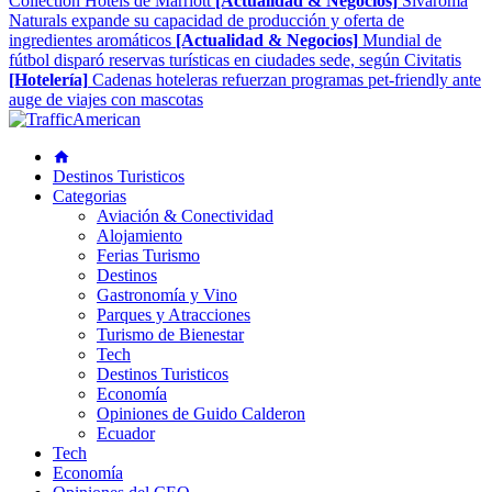
Collection Hotels de Marriott
[Actualidad & Negocios]
Sivaroma
Naturals expande su capacidad de producción y oferta de
ingredientes aromáticos
[Actualidad & Negocios]
Mundial de
fútbol disparó reservas turísticas en ciudades sede, según Civitatis
[Hotelería]
Cadenas hoteleras refuerzan programas pet-friendly ante
auge de viajes con mascotas
Destinos Turisticos
Categorias
Aviación & Conectividad
Alojamiento
Ferias Turismo
Destinos
Gastronomía y Vino
Parques y Atracciones
Turismo de Bienestar
Tech
Destinos Turisticos
Economía
Opiniones de Guido Calderon
Ecuador
Tech
Economía