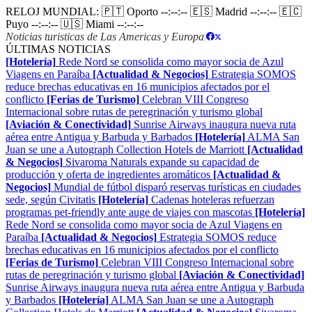
RELOJ MUNDIAL:
🇵🇹 Oporto
--:--:--
🇪🇸 Madrid
--:--:--
🇪🇨
Puyo
--:--:--
🇺🇸 Miami
--:--:--
Noticias turisticas de Las Americas y Europa
|
ÚLTIMAS NOTICIAS
[Hotelería]
Rede Nord se consolida como mayor socia de Azul
Viagens en Paraíba
[Actualidad & Negocios]
Estrategia SOMOS
reduce brechas educativas en 16 municipios afectados por el
conflicto
[Ferias de Turismo]
Celebran VIII Congreso
Internacional sobre rutas de peregrinación y turismo global
[Aviación & Conectividad]
Sunrise Airways inaugura nueva ruta
aérea entre Antigua y Barbuda y Barbados
[Hotelería]
ALMA San
Juan se une a Autograph Collection Hotels de Marriott
[Actualidad
& Negocios]
Sivaroma Naturals expande su capacidad de
producción y oferta de ingredientes aromáticos
[Actualidad &
Negocios]
Mundial de fútbol disparó reservas turísticas en ciudades
sede, según Civitatis
[Hotelería]
Cadenas hoteleras refuerzan
programas pet-friendly ante auge de viajes con mascotas
[Hotelería]
Rede Nord se consolida como mayor socia de Azul Viagens en
Paraíba
[Actualidad & Negocios]
Estrategia SOMOS reduce
brechas educativas en 16 municipios afectados por el conflicto
[Ferias de Turismo]
Celebran VIII Congreso Internacional sobre
rutas de peregrinación y turismo global
[Aviación & Conectividad]
Sunrise Airways inaugura nueva ruta aérea entre Antigua y Barbuda
y Barbados
[Hotelería]
ALMA San Juan se une a Autograph