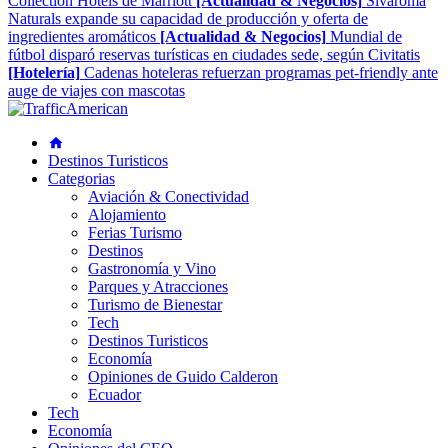
Collection Hotels de Marriott
[Actualidad & Negocios]
Sivaroma
Naturals expande su capacidad de producción y oferta de
ingredientes aromáticos
[Actualidad & Negocios]
Mundial de
fútbol disparó reservas turísticas en ciudades sede, según Civitatis
[Hotelería]
Cadenas hoteleras refuerzan programas pet-friendly ante
auge de viajes con mascotas
Destinos Turisticos
Categorias
Aviación & Conectividad
Alojamiento
Ferias Turismo
Destinos
Gastronomía y Vino
Parques y Atracciones
Turismo de Bienestar
Tech
Destinos Turisticos
Economía
Opiniones de Guido Calderon
Ecuador
Tech
Economía