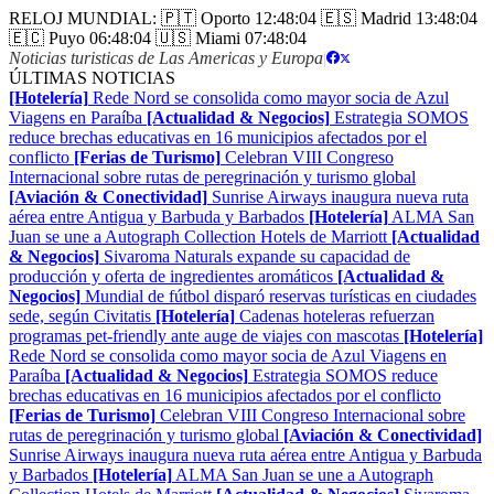
RELOJ MUNDIAL:
🇵🇹 Oporto
12:48:05
🇪🇸 Madrid
13:48:05
🇪🇨 Puyo
06:48:05
🇺🇸 Miami
07:48:05
Noticias turisticas de Las Americas y Europa
|
ÚLTIMAS NOTICIAS
[Hotelería]
Rede Nord se consolida como mayor socia de Azul
Viagens en Paraíba
[Actualidad & Negocios]
Estrategia SOMOS
reduce brechas educativas en 16 municipios afectados por el
conflicto
[Ferias de Turismo]
Celebran VIII Congreso
Internacional sobre rutas de peregrinación y turismo global
[Aviación & Conectividad]
Sunrise Airways inaugura nueva ruta
aérea entre Antigua y Barbuda y Barbados
[Hotelería]
ALMA San
Juan se une a Autograph Collection Hotels de Marriott
[Actualidad
& Negocios]
Sivaroma Naturals expande su capacidad de
producción y oferta de ingredientes aromáticos
[Actualidad &
Negocios]
Mundial de fútbol disparó reservas turísticas en ciudades
sede, según Civitatis
[Hotelería]
Cadenas hoteleras refuerzan
programas pet-friendly ante auge de viajes con mascotas
[Hotelería]
Rede Nord se consolida como mayor socia de Azul Viagens en
Paraíba
[Actualidad & Negocios]
Estrategia SOMOS reduce
brechas educativas en 16 municipios afectados por el conflicto
[Ferias de Turismo]
Celebran VIII Congreso Internacional sobre
rutas de peregrinación y turismo global
[Aviación & Conectividad]
Sunrise Airways inaugura nueva ruta aérea entre Antigua y Barbuda
y Barbados
[Hotelería]
ALMA San Juan se une a Autograph