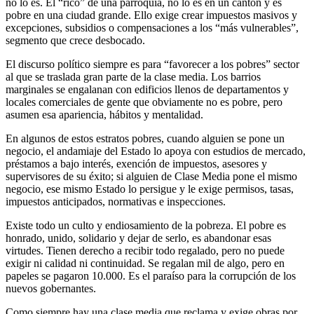
no lo es. El “rico” de una parroquia, no lo es en un cantón y es
pobre en una ciudad grande. Ello exige crear impuestos masivos y
excepciones, subsidios o compensaciones a los “más vulnerables”,
segmento que crece desbocado.
El discurso político siempre es para “favorecer a los pobres” sector
al que se traslada gran parte de la clase media. Los barrios
marginales se engalanan con edificios llenos de departamentos y
locales comerciales de gente que obviamente no es pobre, pero
asumen esa apariencia, hábitos y mentalidad.
En algunos de estos estratos pobres, cuando alguien se pone un
negocio, el andamiaje del Estado lo apoya con estudios de mercado,
préstamos a bajo interés, exención de impuestos, asesores y
supervisores de su éxito; si alguien de Clase Media pone el mismo
negocio, ese mismo Estado lo persigue y le exige permisos, tasas,
impuestos anticipados, normativas e inspecciones.
Existe todo un culto y endiosamiento de la pobreza. El pobre es
honrado, unido, solidario y dejar de serlo, es abandonar esas
virtudes. Tienen derecho a recibir todo regalado, pero no puede
exigir ni calidad ni continuidad. Se regalan mil de algo, pero en
papeles se pagaron 10.000. Es el paraíso para la corrupción de los
nuevos gobernantes.
Como siempre hay una clase media que reclama y exige obras por