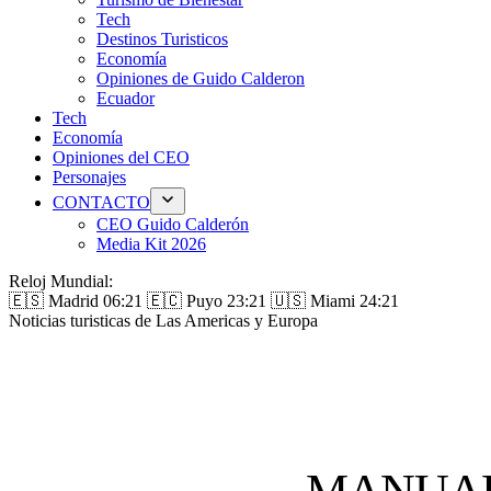
Tech
Destinos Turisticos
Economía
Opiniones de Guido Calderon
Ecuador
Tech
Economía
Opiniones del CEO
Personajes
CONTACTO
CEO Guido Calderón
Media Kit 2026
Reloj Mundial:
🇪🇸 Madrid
06:21
🇪🇨 Puyo
23:21
🇺🇸 Miami
24:21
Noticias turisticas de Las Americas y Europa