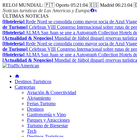
RELOJ MUNDIAL:
🇵🇹 Oporto
05:21:05
🇪🇸 Madrid
06:21:05

Noticias turisticas de Las Americas y Europa
|
ÚLTIMAS NOTICIAS
[Hotelería]
Rede Nord se consolida como mayor socia de Azul Viage
de Turismo]
Celebran VIII Congreso Internacional sobre rutas de pe
[Hotelería]
ALMA San Juan se une a Autograph Collection Hotels de
[Actualidad & Negocios]
Mundial de fútbol disparó reservas turístic
[Hotelería]
Rede Nord se consolida como mayor socia de Azul Viage
de Turismo]
Celebran VIII Congreso Internacional sobre rutas de pe
[Hotelería]
ALMA San Juan se une a Autograph Collection Hotels de
[Actualidad & Negocios]
Mundial de fútbol disparó reservas turístic
Destinos Turisticos
Categorias
Aviación & Conectividad
Alojamiento
Ferias Turismo
Destinos
Gastronomía y Vino
Parques y Atracciones
Turismo de Bienestar
Tech
Destinos Turisticos