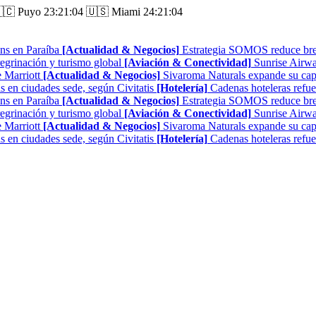
🇨 Puyo
23:21:05
🇺🇸 Miami
24:21:05
ns en Paraíba
[Actualidad & Negocios]
Estrategia SOMOS reduce brech
regrinación y turismo global
[Aviación & Conectividad]
Sunrise Airwa
 Marriott
[Actualidad & Negocios]
Sivaroma Naturals expande su capa
as en ciudades sede, según Civitatis
[Hotelería]
Cadenas hoteleras refue
ns en Paraíba
[Actualidad & Negocios]
Estrategia SOMOS reduce brech
regrinación y turismo global
[Aviación & Conectividad]
Sunrise Airwa
 Marriott
[Actualidad & Negocios]
Sivaroma Naturals expande su capa
as en ciudades sede, según Civitatis
[Hotelería]
Cadenas hoteleras refue