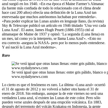
azul surgió en los 1940. «En esa época el Maine Farmer’s Almanac
(la fuente más confiada de todo lo relacionado con el clima desde
hace casi 200 años) ofrecía una definición de la Luna Azul tan
enrevesada que muchos astrónomos luchaban por entenderla».
«Para poder explicar las Lunas azules en lenguaje llano, (la revista)
Sky & Telescope publicó un artículo en 1946 titulado ‘Una vez cada
Luna Azul’. El autor, James Hugh Pruett (1886-1955) citó al
almanaque de Maine de 1937 y opinó: ‘La segunda (Luna llena) en
un mes, tal como yo la interpreto, se llama Luna Azul'». «Esto no
era correcto -asegura la NASA- pero por lo menos pudo entenderse.
Y así nació la Luna Azul moderna».
Raro
Se verá igual que otras lunas llenas: entre gris pálido, blanco o 
www.nydailynews.com
Lo cierto es que el fenómeno es raro. La última «Luna azul» ocurrió
el 31 de agosto de 2012 y no volverá a haber otra hasta el 31 de
enero de 2018. Sin embargo, aunque la de este viernes no será una
verdadera Luna azul, sí existen las Lunas de este color. Pero sólo
pueden verse azules después de una erupción volcánica. En 1883,
después del terremoto del volcán Krakatoa en Indonesia, la gente