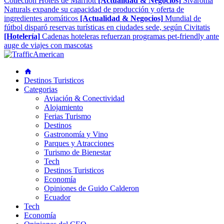
Collection Hotels de Marriott
[Actualidad & Negocios]
Sivaroma
Naturals expande su capacidad de producción y oferta de
ingredientes aromáticos
[Actualidad & Negocios]
Mundial de
fútbol disparó reservas turísticas en ciudades sede, según Civitatis
[Hotelería]
Cadenas hoteleras refuerzan programas pet-friendly ante
auge de viajes con mascotas
Destinos Turisticos
Categorias
Aviación & Conectividad
Alojamiento
Ferias Turismo
Destinos
Gastronomía y Vino
Parques y Atracciones
Turismo de Bienestar
Tech
Destinos Turisticos
Economía
Opiniones de Guido Calderon
Ecuador
Tech
Economía