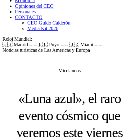
Economía
Opiniones del CEO
Personajes
CONTACTO
CEO Guido Calderón
Media Kit 2026
Reloj Mundial:
🇪🇸 Madrid
--:--
🇪🇨 Puyo
--:--
🇺🇸 Miami
--:--
Noticias turisticas de Las Americas y Europa
Micelaneos
«Luna azul», el raro
evento cósmico que
veremos este viernes