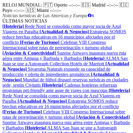
RELOJ MUNDIAL:
🇵🇹 Oporto
--:--:--
🇪🇸 Madrid
--:--:--
🇪🇨
Puyo
--:--:--
🇺🇸 Miami
--:--:--
Noticias turisticas de Las Americas y Europa
|
ÚLTIMAS NOTICIAS
[Hotelería]
Rede Nord se consolida como mayor socia de Azul
Viagens en Paraíba
[Actualidad & Negocios]
Estrategia SOMOS
reduce brechas educativas en 16 municipios afectados por el
conflicto
[Ferias de Turismo]
Celebran VIII Congreso
Internacional sobre rutas de peregrinación y turismo global
[Aviación & Conectividad]
Sunrise Airways inaugura nueva ruta
aérea entre Antigua y Barbuda y Barbados
[Hotelería]
ALMA San
Juan se une a Autograph Collection Hotels de Marriott
[Actualidad
& Negocios]
Sivaroma Naturals expande su capacidad de
producción y oferta de ingredientes aromáticos
[Actualidad &
Negocios]
Mundial de fútbol disparó reservas turísticas en ciudades
sede, según Civitatis
[Hotelería]
Cadenas hoteleras refuerzan
programas pet-friendly ante auge de viajes con mascotas
[Hotelería]
Rede Nord se consolida como mayor socia de Azul Viagens en
Paraíba
[Actualidad & Negocios]
Estrategia SOMOS reduce
brechas educativas en 16 municipios afectados por el conflicto
[Ferias de Turismo]
Celebran VIII Congreso Internacional sobre
rutas de peregrinación y turismo global
[Aviación & Conectividad]
Sunrise Airways inaugura nueva ruta aérea entre Antigua y Barbuda
y Barbados
[Hotelería]
ALMA San Juan se une a Autograph