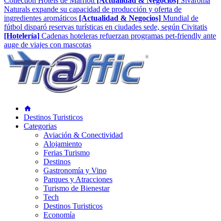
Collection Hotels de Marriott
[Actualidad & Negocios]
Sivaroma
Naturals expande su capacidad de producción y oferta de
ingredientes aromáticos
[Actualidad & Negocios]
Mundial de
fútbol disparó reservas turísticas en ciudades sede, según Civitatis
[Hotelería]
Cadenas hoteleras refuerzan programas pet-friendly ante
auge de viajes con mascotas
Destinos Turisticos
Categorias
Aviación & Conectividad
Alojamiento
Ferias Turismo
Destinos
Gastronomía y Vino
Parques y Atracciones
Turismo de Bienestar
Tech
Destinos Turisticos
Economía