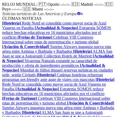
RELOJ MUNDIAL:
🇵🇹 Oporto
--:--:--
🇪🇸 Madrid
--:--:--
🇪🇨
Puyo
--:--:--
🇺🇸 Miami
--:--:--
Noticias turisticas de Las Americas y Europa
|
ÚLTIMAS NOTICIAS
[Hotelería]
Rede Nord se consolida como mayor socia de Azul
Viagens en Paraíba
[Actualidad & Negocios]
Estrategia SOMOS
reduce brechas educativas en 16 municipios afectados por el
conflicto
[Ferias de Turismo]
Celebran VIII Congreso
Internacional sobre rutas de peregrinación y turismo global
[Aviación & Conectividad]
Sunrise Airways inaugura nueva ruta
aérea entre Antigua y Barbuda y Barbados
[Hotelería]
ALMA San
Juan se une a Autograph Collection Hotels de Marriott
[Actualidad
& Negocios]
Sivaroma Naturals expande su capacidad de
producción y oferta de ingredientes aromáticos
[Actualidad &
Negocios]
Mundial de fútbol disparó reservas turísticas en ciudades
sede, según Civitatis
[Hotelería]
Cadenas hoteleras refuerzan
programas pet-friendly ante auge de viajes con mascotas
[Hotelería]
Rede Nord se consolida como mayor socia de Azul Viagens en
Paraíba
[Actualidad & Negocios]
Estrategia SOMOS reduce
brechas educativas en 16 municipios afectados por el conflicto
[Ferias de Turismo]
Celebran VIII Congreso Internacional sobre
rutas de peregrinación y turismo global
[Aviación & Conectividad]
Sunrise Airways inaugura nueva ruta aérea entre Antigua y Barbuda
y Barbados
[Hotelería]
ALMA San Juan se une a Autograph