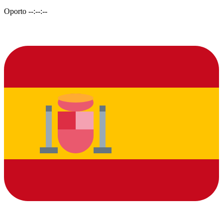
Oporto
--:--:--