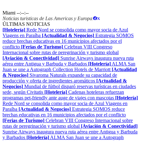
Miami
--:--:--
Noticias turisticas de Las Americas y Europa
|
ÚLTIMAS NOTICIAS
[Hotelería]
Rede Nord se consolida como mayor socia de Azul
Viagens en Paraíba
[Actualidad & Negocios]
Estrategia SOMOS
reduce brechas educativas en 16 municipios afectados por el
conflicto
[Ferias de Turismo]
Celebran VIII Congreso
Internacional sobre rutas de peregrinación y turismo global
[Aviación & Conectividad]
Sunrise Airways inaugura nueva ruta
aérea entre Antigua y Barbuda y Barbados
[Hotelería]
ALMA San
Juan se une a Autograph Collection Hotels de Marriott
[Actualidad
& Negocios]
Sivaroma Naturals expande su capacidad de
producción y oferta de ingredientes aromáticos
[Actualidad &
Negocios]
Mundial de fútbol disparó reservas turísticas en ciudades
sede, según Civitatis
[Hotelería]
Cadenas hoteleras refuerzan
programas pet-friendly ante auge de viajes con mascotas
[Hotelería]
Rede Nord se consolida como mayor socia de Azul Viagens en
Paraíba
[Actualidad & Negocios]
Estrategia SOMOS reduce
brechas educativas en 16 municipios afectados por el conflicto
[Ferias de Turismo]
Celebran VIII Congreso Internacional sobre
rutas de peregrinación y turismo global
[Aviación & Conectividad]
Sunrise Airways inaugura nueva ruta aérea entre Antigua y Barbuda
y Barbados
[Hotelería]
ALMA San Juan se une a Autograph