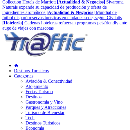
Collection Hotels de Marriott
[Actualidad & Negocios]
Sivaroma
Naturals expande su capacidad de producción y oferta de
ingredientes aromáticos
[Actualidad & Negocios]
Mundial de
fútbol disparó reservas turísticas en ciudades sede, según Civitatis
[Hotelería]
Cadenas hoteleras refuerzan programas pet-friendly ante
auge de viajes con mascotas
Destinos Turisticos
Categorias
Aviación & Conectividad
Alojamiento
Ferias Turismo
Destinos
Gastronomía y Vino
Parques y Atracciones
Turismo de Bienestar
Tech
Destinos Turisticos
Economía