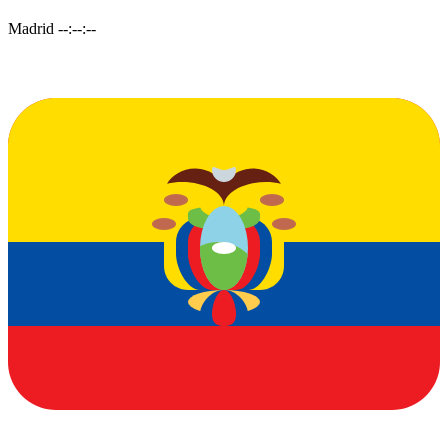
Madrid
--:--:--