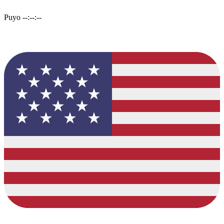
Puyo
--:--:--