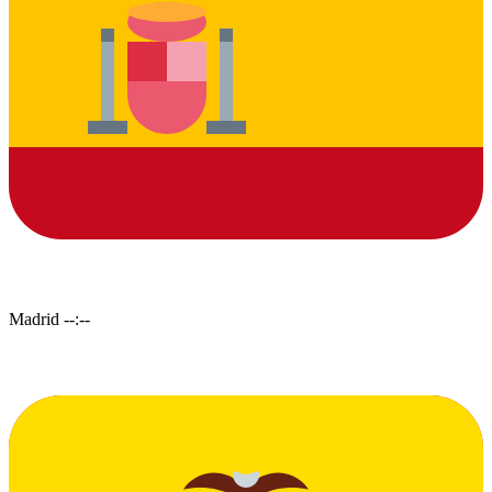
Madrid
--:--