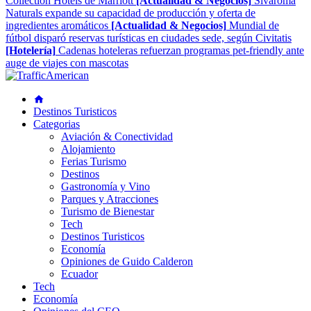
Collection Hotels de Marriott
[Actualidad & Negocios]
Sivaroma
Naturals expande su capacidad de producción y oferta de
ingredientes aromáticos
[Actualidad & Negocios]
Mundial de
fútbol disparó reservas turísticas en ciudades sede, según Civitatis
[Hotelería]
Cadenas hoteleras refuerzan programas pet-friendly ante
auge de viajes con mascotas
Destinos Turisticos
Categorias
Aviación & Conectividad
Alojamiento
Ferias Turismo
Destinos
Gastronomía y Vino
Parques y Atracciones
Turismo de Bienestar
Tech
Destinos Turisticos
Economía
Opiniones de Guido Calderon
Ecuador
Tech
Economía