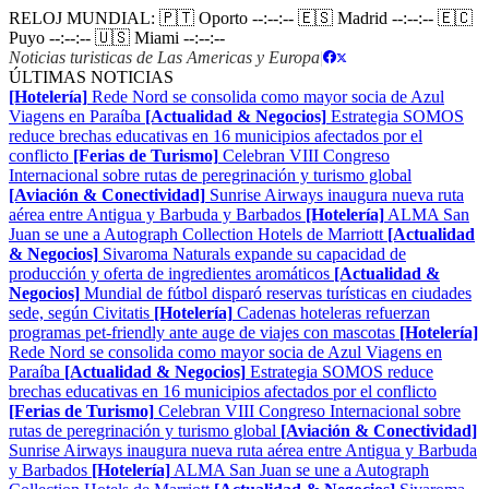
RELOJ MUNDIAL:
🇵🇹 Oporto
--:--:--
🇪🇸 Madrid
--:--:--
🇪🇨
Puyo
--:--:--
🇺🇸 Miami
--:--:--
Noticias turisticas de Las Americas y Europa
|
ÚLTIMAS NOTICIAS
[Hotelería]
Rede Nord se consolida como mayor socia de Azul
Viagens en Paraíba
[Actualidad & Negocios]
Estrategia SOMOS
reduce brechas educativas en 16 municipios afectados por el
conflicto
[Ferias de Turismo]
Celebran VIII Congreso
Internacional sobre rutas de peregrinación y turismo global
[Aviación & Conectividad]
Sunrise Airways inaugura nueva ruta
aérea entre Antigua y Barbuda y Barbados
[Hotelería]
ALMA San
Juan se une a Autograph Collection Hotels de Marriott
[Actualidad
& Negocios]
Sivaroma Naturals expande su capacidad de
producción y oferta de ingredientes aromáticos
[Actualidad &
Negocios]
Mundial de fútbol disparó reservas turísticas en ciudades
sede, según Civitatis
[Hotelería]
Cadenas hoteleras refuerzan
programas pet-friendly ante auge de viajes con mascotas
[Hotelería]
Rede Nord se consolida como mayor socia de Azul Viagens en
Paraíba
[Actualidad & Negocios]
Estrategia SOMOS reduce
brechas educativas en 16 municipios afectados por el conflicto
[Ferias de Turismo]
Celebran VIII Congreso Internacional sobre
rutas de peregrinación y turismo global
[Aviación & Conectividad]
Sunrise Airways inaugura nueva ruta aérea entre Antigua y Barbuda
y Barbados
[Hotelería]
ALMA San Juan se une a Autograph