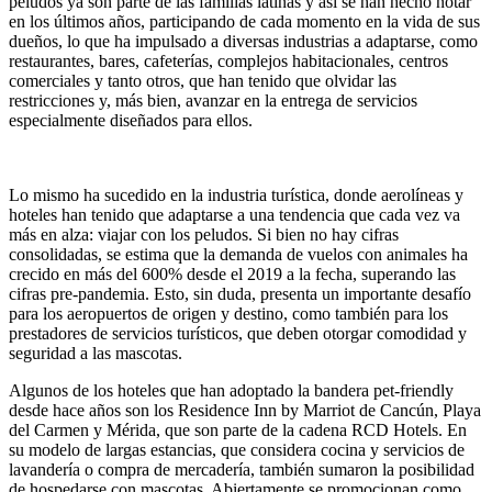
peludos ya son parte de las familias latinas y así se han hecho notar
en los últimos años, participando de cada momento en la vida de sus
dueños, lo que ha impulsado a diversas industrias a adaptarse, como
restaurantes, bares, cafeterías, complejos habitacionales, centros
comerciales y tanto otros, que han tenido que olvidar las
restricciones y, más bien, avanzar en la entrega de servicios
especialmente diseñados para ellos.
Lo mismo ha sucedido en la industria turística, donde aerolíneas y
hoteles han tenido que adaptarse a una tendencia que cada vez va
más en alza: viajar con los peludos. Si bien no hay cifras
consolidadas, se estima que la demanda de vuelos con animales ha
crecido en más del 600% desde el 2019 a la fecha, superando las
cifras pre-pandemia. Esto, sin duda, presenta un importante desafío
para los aeropuertos de origen y destino, como también para los
prestadores de servicios turísticos, que deben otorgar comodidad y
seguridad a las mascotas.
Algunos de los hoteles que han adoptado la bandera pet-friendly
desde hace años son los Residence Inn by Marriot de Cancún, Playa
del Carmen y Mérida, que son parte de la cadena RCD Hotels. En
su modelo de largas estancias, que considera cocina y servicios de
lavandería o compra de mercadería, también sumaron la posibilidad
de hospedarse con mascotas. Abiertamente se promocionan como