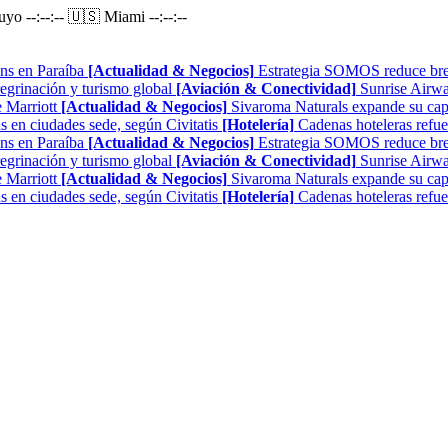
Puyo
--:--:--
🇺🇸 Miami
--:--:--
ns en Paraíba
[Actualidad & Negocios]
Estrategia SOMOS reduce brech
regrinación y turismo global
[Aviación & Conectividad]
Sunrise Airwa
 Marriott
[Actualidad & Negocios]
Sivaroma Naturals expande su capa
as en ciudades sede, según Civitatis
[Hotelería]
Cadenas hoteleras refue
ns en Paraíba
[Actualidad & Negocios]
Estrategia SOMOS reduce brech
regrinación y turismo global
[Aviación & Conectividad]
Sunrise Airwa
 Marriott
[Actualidad & Negocios]
Sivaroma Naturals expande su capa
as en ciudades sede, según Civitatis
[Hotelería]
Cadenas hoteleras refue