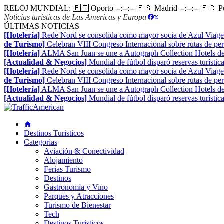
RELOJ MUNDIAL:
🇵🇹 Oporto
--:--:--
🇪🇸 Madrid
--:--:--
🇪🇨 
Noticias turisticas de Las Americas y Europa
|
ÚLTIMAS NOTICIAS
[Hotelería]
Rede Nord se consolida como mayor socia de Azul Viage
de Turismo]
Celebran VIII Congreso Internacional sobre rutas de pe
[Hotelería]
ALMA San Juan se une a Autograph Collection Hotels de
[Actualidad & Negocios]
Mundial de fútbol disparó reservas turístic
[Hotelería]
Rede Nord se consolida como mayor socia de Azul Viage
de Turismo]
Celebran VIII Congreso Internacional sobre rutas de pe
[Hotelería]
ALMA San Juan se une a Autograph Collection Hotels de
[Actualidad & Negocios]
Mundial de fútbol disparó reservas turístic
Destinos Turisticos
Categorias
Aviación & Conectividad
Alojamiento
Ferias Turismo
Destinos
Gastronomía y Vino
Parques y Atracciones
Turismo de Bienestar
Tech
Destinos Turisticos