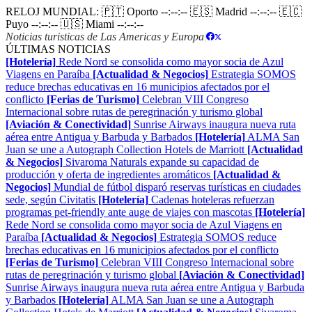
RELOJ MUNDIAL:
🇵🇹 Oporto
--:--:--
🇪🇸 Madrid
--:--:--
🇪🇨
Puyo
--:--:--
🇺🇸 Miami
--:--:--
Noticias turisticas de Las Americas y Europa
|
ÚLTIMAS NOTICIAS
[Hotelería]
Rede Nord se consolida como mayor socia de Azul
Viagens en Paraíba
[Actualidad & Negocios]
Estrategia SOMOS
reduce brechas educativas en 16 municipios afectados por el
conflicto
[Ferias de Turismo]
Celebran VIII Congreso
Internacional sobre rutas de peregrinación y turismo global
[Aviación & Conectividad]
Sunrise Airways inaugura nueva ruta
aérea entre Antigua y Barbuda y Barbados
[Hotelería]
ALMA San
Juan se une a Autograph Collection Hotels de Marriott
[Actualidad
& Negocios]
Sivaroma Naturals expande su capacidad de
producción y oferta de ingredientes aromáticos
[Actualidad &
Negocios]
Mundial de fútbol disparó reservas turísticas en ciudades
sede, según Civitatis
[Hotelería]
Cadenas hoteleras refuerzan
programas pet-friendly ante auge de viajes con mascotas
[Hotelería]
Rede Nord se consolida como mayor socia de Azul Viagens en
Paraíba
[Actualidad & Negocios]
Estrategia SOMOS reduce
brechas educativas en 16 municipios afectados por el conflicto
[Ferias de Turismo]
Celebran VIII Congreso Internacional sobre
rutas de peregrinación y turismo global
[Aviación & Conectividad]
Sunrise Airways inaugura nueva ruta aérea entre Antigua y Barbuda
y Barbados
[Hotelería]
ALMA San Juan se une a Autograph