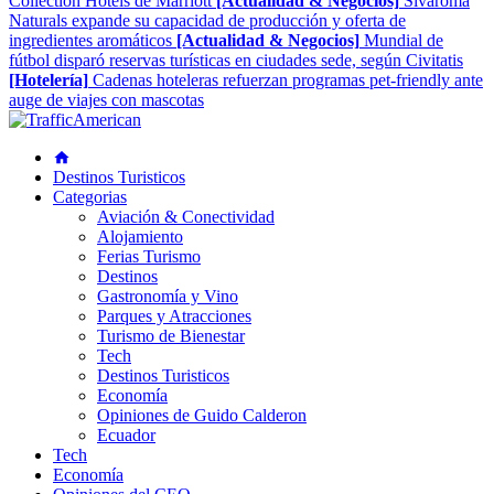
Collection Hotels de Marriott
[Actualidad & Negocios]
Sivaroma
Naturals expande su capacidad de producción y oferta de
ingredientes aromáticos
[Actualidad & Negocios]
Mundial de
fútbol disparó reservas turísticas en ciudades sede, según Civitatis
[Hotelería]
Cadenas hoteleras refuerzan programas pet-friendly ante
auge de viajes con mascotas
Destinos Turisticos
Categorias
Aviación & Conectividad
Alojamiento
Ferias Turismo
Destinos
Gastronomía y Vino
Parques y Atracciones
Turismo de Bienestar
Tech
Destinos Turisticos
Economía
Opiniones de Guido Calderon
Ecuador
Tech
Economía