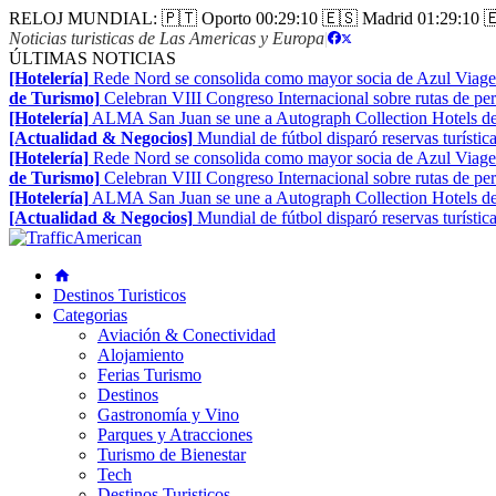
RELOJ MUNDIAL:
🇵🇹 Oporto
00:29:11
🇪🇸 Madrid
01:29:11

Noticias turisticas de Las Americas y Europa
|
ÚLTIMAS NOTICIAS
[Hotelería]
Rede Nord se consolida como mayor socia de Azul Viage
de Turismo]
Celebran VIII Congreso Internacional sobre rutas de pe
[Hotelería]
ALMA San Juan se une a Autograph Collection Hotels de
[Actualidad & Negocios]
Mundial de fútbol disparó reservas turístic
[Hotelería]
Rede Nord se consolida como mayor socia de Azul Viage
de Turismo]
Celebran VIII Congreso Internacional sobre rutas de pe
[Hotelería]
ALMA San Juan se une a Autograph Collection Hotels de
[Actualidad & Negocios]
Mundial de fútbol disparó reservas turístic
Destinos Turisticos
Categorias
Aviación & Conectividad
Alojamiento
Ferias Turismo
Destinos
Gastronomía y Vino
Parques y Atracciones
Turismo de Bienestar
Tech
Destinos Turisticos