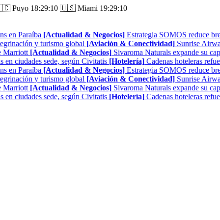
🇨 Puyo
18:29:11
🇺🇸 Miami
19:29:11
ns en Paraíba
[Actualidad & Negocios]
Estrategia SOMOS reduce brech
regrinación y turismo global
[Aviación & Conectividad]
Sunrise Airwa
 Marriott
[Actualidad & Negocios]
Sivaroma Naturals expande su capa
as en ciudades sede, según Civitatis
[Hotelería]
Cadenas hoteleras refue
ns en Paraíba
[Actualidad & Negocios]
Estrategia SOMOS reduce brech
regrinación y turismo global
[Aviación & Conectividad]
Sunrise Airwa
 Marriott
[Actualidad & Negocios]
Sivaroma Naturals expande su capa
as en ciudades sede, según Civitatis
[Hotelería]
Cadenas hoteleras refue