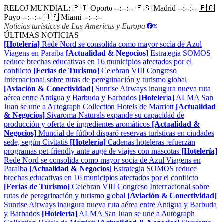
RELOJ MUNDIAL:
🇵🇹 Oporto
--:--:--
🇪🇸 Madrid
--:--:--
🇪🇨
Puyo
--:--:--
🇺🇸 Miami
--:--:--
Noticias turisticas de Las Americas y Europa
|
ÚLTIMAS NOTICIAS
[Hotelería]
Rede Nord se consolida como mayor socia de Azul
Viagens en Paraíba
[Actualidad & Negocios]
Estrategia SOMOS
reduce brechas educativas en 16 municipios afectados por el
conflicto
[Ferias de Turismo]
Celebran VIII Congreso
Internacional sobre rutas de peregrinación y turismo global
[Aviación & Conectividad]
Sunrise Airways inaugura nueva ruta
aérea entre Antigua y Barbuda y Barbados
[Hotelería]
ALMA San
Juan se une a Autograph Collection Hotels de Marriott
[Actualidad
& Negocios]
Sivaroma Naturals expande su capacidad de
producción y oferta de ingredientes aromáticos
[Actualidad &
Negocios]
Mundial de fútbol disparó reservas turísticas en ciudades
sede, según Civitatis
[Hotelería]
Cadenas hoteleras refuerzan
programas pet-friendly ante auge de viajes con mascotas
[Hotelería]
Rede Nord se consolida como mayor socia de Azul Viagens en
Paraíba
[Actualidad & Negocios]
Estrategia SOMOS reduce
brechas educativas en 16 municipios afectados por el conflicto
[Ferias de Turismo]
Celebran VIII Congreso Internacional sobre
rutas de peregrinación y turismo global
[Aviación & Conectividad]
Sunrise Airways inaugura nueva ruta aérea entre Antigua y Barbuda
y Barbados
[Hotelería]
ALMA San Juan se une a Autograph