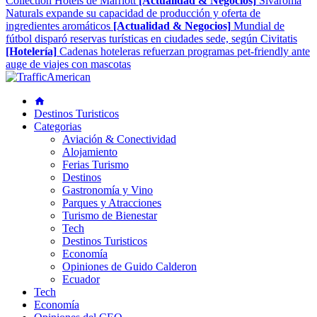
Collection Hotels de Marriott
[Actualidad & Negocios]
Sivaroma
Naturals expande su capacidad de producción y oferta de
ingredientes aromáticos
[Actualidad & Negocios]
Mundial de
fútbol disparó reservas turísticas en ciudades sede, según Civitatis
[Hotelería]
Cadenas hoteleras refuerzan programas pet-friendly ante
auge de viajes con mascotas
Destinos Turisticos
Categorias
Aviación & Conectividad
Alojamiento
Ferias Turismo
Destinos
Gastronomía y Vino
Parques y Atracciones
Turismo de Bienestar
Tech
Destinos Turisticos
Economía
Opiniones de Guido Calderon
Ecuador
Tech
Economía