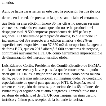
anterior.
Aunque había caras serias en este caso la procesión festiva iba por
dentro, en la rueda de prensa en la que se anunciaba el certamen,
que llega ya a su edición número 36, las cifras no pueden ser más
elocuentes, teniendo en cuanta que aún no se ha producido el
despegue total. 9.500 empresas procedentes de 165 países y
regiones, 713 titulares de participación directa, lo que supone un
incremento del 3% respecto a la edición anterior y del 2% en
superficie neta expositiva, con 57.850 m2 de ocupación. La agenda
de foros B2B, que en 2015 albergó 5.000 encuentros de negocio,
confirmará nuevamente a FITUR como herramienta imprescindible
de dinamización del mercado turístico global
Luís Eduardo Cortés, Presidente del Comité Ejecutivo de IFEMA,
con la mente serena y la voz pausada que le caracteriza, no pudo
decir que FITUR es la mejor feria de IFEMA, como opina mucha
gente, pero sí la más internacional, sin ninguna duda. Se congratuló
especialmente de que el país que acoge FITUR, España, sea el
tercero en recepción de turistas, por encima de los 68 millones de
visitantes y el segundo en cuanto a ingresos. También tuvo unas
palabras de solidaridad de FITUR con Turquía, un gran destino
turístico y último país receptor de la barbarie terrorista.