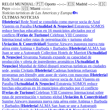
RELOJ MUNDIAL:
🇵🇹 Oporto
--:--:--
🇪🇸 Madrid
--:--:--
🇪🇨
Puyo
--:--:--
🇺🇸 Miami
--:--:--
Noticias turisticas de Las Americas y Europa
|
ÚLTIMAS NOTICIAS
[Hotelería]
Rede Nord se consolida como mayor socia de Azul
Viagens en Paraíba
[Actualidad & Negocios]
Estrategia SOMOS
reduce brechas educativas en 16 municipios afectados por el
conflicto
[Ferias de Turismo]
Celebran VIII Congreso
Internacional sobre rutas de peregrinación y turismo global
[Aviación & Conectividad]
Sunrise Airways inaugura nueva ruta
aérea entre Antigua y Barbuda y Barbados
[Hotelería]
ALMA San
Juan se une a Autograph Collection Hotels de Marriott
[Actualidad
& Negocios]
Sivaroma Naturals expande su capacidad de
producción y oferta de ingredientes aromáticos
[Actualidad &
Negocios]
Mundial de fútbol disparó reservas turísticas en ciudades
sede, según Civitatis
[Hotelería]
Cadenas hoteleras refuerzan
programas pet-friendly ante auge de viajes con mascotas
[Hotelería]
Rede Nord se consolida como mayor socia de Azul Viagens en
Paraíba
[Actualidad & Negocios]
Estrategia SOMOS reduce
brechas educativas en 16 municipios afectados por el conflicto
[Ferias de Turismo]
Celebran VIII Congreso Internacional sobre
rutas de peregrinación y turismo global
[Aviación & Conectividad]
Sunrise Airways inaugura nueva ruta aérea entre Antigua y Barbuda
y Barbados
[Hotelería]
ALMA San Juan se une a Autograph