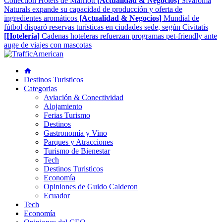
Collection Hotels de Marriott
[Actualidad & Negocios]
Sivaroma
Naturals expande su capacidad de producción y oferta de
ingredientes aromáticos
[Actualidad & Negocios]
Mundial de
fútbol disparó reservas turísticas en ciudades sede, según Civitatis
[Hotelería]
Cadenas hoteleras refuerzan programas pet-friendly ante
auge de viajes con mascotas
Destinos Turisticos
Categorias
Aviación & Conectividad
Alojamiento
Ferias Turismo
Destinos
Gastronomía y Vino
Parques y Atracciones
Turismo de Bienestar
Tech
Destinos Turisticos
Economía
Opiniones de Guido Calderon
Ecuador
Tech
Economía