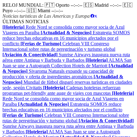
RELOJ MUNDIAL:
🇵🇹 Oporto
--:--:--
🇪🇸 Madrid
--:--:--
🇪🇨
Puyo
--:--:--
🇺🇸 Miami
--:--:--
Noticias turisticas de Las Americas y Europa
|
ÚLTIMAS NOTICIAS
[Hotelería]
Rede Nord se consolida como mayor socia de Azul
Viagens en Paraíba
[Actualidad & Negocios]
Estrategia SOMOS
reduce brechas educativas en 16 municipios afectados por el
conflicto
[Ferias de Turismo]
Celebran VIII Congreso
Internacional sobre rutas de peregrinación y turismo global
[Aviación & Conectividad]
Sunrise Airways inaugura nueva ruta
aérea entre Antigua y Barbuda y Barbados
[Hotelería]
ALMA San
Juan se une a Autograph Collection Hotels de Marriott
[Actualidad
& Negocios]
Sivaroma Naturals expande su capacidad de
producción y oferta de ingredientes aromáticos
[Actualidad &
Negocios]
Mundial de fútbol disparó reservas turísticas en ciudades
sede, según Civitatis
[Hotelería]
Cadenas hoteleras refuerzan
programas pet-friendly ante auge de viajes con mascotas
[Hotelería]
Rede Nord se consolida como mayor socia de Azul Viagens en
Paraíba
[Actualidad & Negocios]
Estrategia SOMOS reduce
brechas educativas en 16 municipios afectados por el conflicto
[Ferias de Turismo]
Celebran VIII Congreso Internacional sobre
rutas de peregrinación y turismo global
[Aviación & Conectividad]
Sunrise Airways inaugura nueva ruta aérea entre Antigua y Barbuda
y Barbados
[Hotelería]
ALMA San Juan se une a Autograph