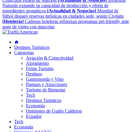
Collection Hotels de Marriott
[Actualidad & Negocios]
Sivaroma
Naturals expande su capacidad de producción y oferta de
ingredientes aromáticos
[Actualidad & Negocios]
Mundial de
fútbol disparó reservas turísticas en ciudades sede, según Civitatis
[Hotelería]
Cadenas hoteleras refuerzan programas pet-friendly ante
auge de viajes con mascotas
Destinos Turisticos
Categorias
Aviación & Conectividad
Alojamiento
Ferias Turismo
Destinos
Gastronomía y Vino
Parques y Atracciones
Turismo de Bienestar
Tech
Destinos Turisticos
Economía
Opiniones de Guido Calderon
Ecuador
Tech
Economía