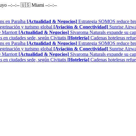
Puyo
--:--:--
🇺🇸 Miami
--:--:--
ns en Paraíba
[Actualidad & Negocios]
Estrategia SOMOS reduce brech
regrinación y turismo global
[Aviación & Conectividad]
Sunrise Airwa
 Marriott
[Actualidad & Negocios]
Sivaroma Naturals expande su capa
as en ciudades sede, según Civitatis
[Hotelería]
Cadenas hoteleras refue
ns en Paraíba
[Actualidad & Negocios]
Estrategia SOMOS reduce brech
regrinación y turismo global
[Aviación & Conectividad]
Sunrise Airwa
 Marriott
[Actualidad & Negocios]
Sivaroma Naturals expande su capa
as en ciudades sede, según Civitatis
[Hotelería]
Cadenas hoteleras refue