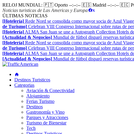
RELOJ MUNDIAL:
🇵🇹 Oporto
--:--:--
🇪🇸 Madrid
--:--:--
🇪🇨 
Noticias turisticas de Las Americas y Europa
|
ÚLTIMAS NOTICIAS
[Hotelería]
Rede Nord se consolida como mayor socia de Azul Viage
de Turismo]
Celebran VIII Congreso Internacional sobre rutas de pe
[Hotelería]
ALMA San Juan se une a Autograph Collection Hotels de
[Actualidad & Negocios]
Mundial de fútbol disparó reservas turístic
[Hotelería]
Rede Nord se consolida como mayor socia de Azul Viage
de Turismo]
Celebran VIII Congreso Internacional sobre rutas de pe
[Hotelería]
ALMA San Juan se une a Autograph Collection Hotels de
[Actualidad & Negocios]
Mundial de fútbol disparó reservas turístic
Destinos Turisticos
Categorias
Aviación & Conectividad
Alojamiento
Ferias Turismo
Destinos
Gastronomía y Vino
Parques y Atracciones
Turismo de Bienestar
Tech
Destinos Turisticos