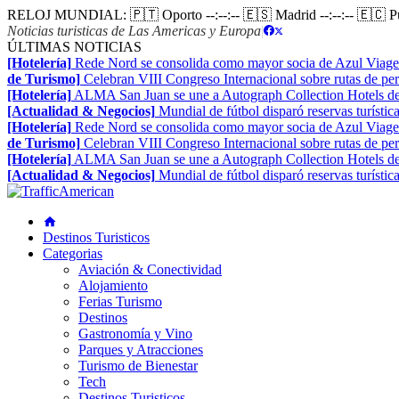
RELOJ MUNDIAL:
🇵🇹 Oporto
--:--:--
🇪🇸 Madrid
--:--:--
🇪🇨 
Noticias turisticas de Las Americas y Europa
|
ÚLTIMAS NOTICIAS
[Hotelería]
Rede Nord se consolida como mayor socia de Azul Viage
de Turismo]
Celebran VIII Congreso Internacional sobre rutas de pe
[Hotelería]
ALMA San Juan se une a Autograph Collection Hotels de
[Actualidad & Negocios]
Mundial de fútbol disparó reservas turístic
[Hotelería]
Rede Nord se consolida como mayor socia de Azul Viage
de Turismo]
Celebran VIII Congreso Internacional sobre rutas de pe
[Hotelería]
ALMA San Juan se une a Autograph Collection Hotels de
[Actualidad & Negocios]
Mundial de fútbol disparó reservas turístic
Destinos Turisticos
Categorias
Aviación & Conectividad
Alojamiento
Ferias Turismo
Destinos
Gastronomía y Vino
Parques y Atracciones
Turismo de Bienestar
Tech
Destinos Turisticos