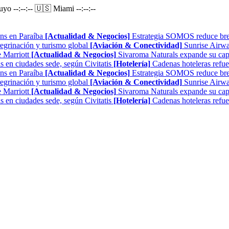
Puyo
--:--:--
🇺🇸 Miami
--:--:--
ns en Paraíba
[Actualidad & Negocios]
Estrategia SOMOS reduce brech
regrinación y turismo global
[Aviación & Conectividad]
Sunrise Airwa
 Marriott
[Actualidad & Negocios]
Sivaroma Naturals expande su capa
as en ciudades sede, según Civitatis
[Hotelería]
Cadenas hoteleras refue
ns en Paraíba
[Actualidad & Negocios]
Estrategia SOMOS reduce brech
regrinación y turismo global
[Aviación & Conectividad]
Sunrise Airwa
 Marriott
[Actualidad & Negocios]
Sivaroma Naturals expande su capa
as en ciudades sede, según Civitatis
[Hotelería]
Cadenas hoteleras refue